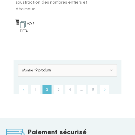
soustraction des nombres entiers et
décimaux.
VOIR
DETAIL
Montrer
9 produits
1
2
3
4
…
8
Paiement sécurisé