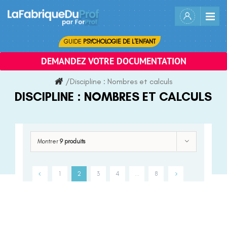
Skip
to
content
GUIDE
PSYCHOLOGIE DE L'ENFANT
DEMANDEZ VOTRE DOCUMENTATION
/
Discipline :
Nombres et calculs
DISCIPLINE :
NOMBRES ET CALCULS
Montrer
9 produits
1
2
3
4
…
8