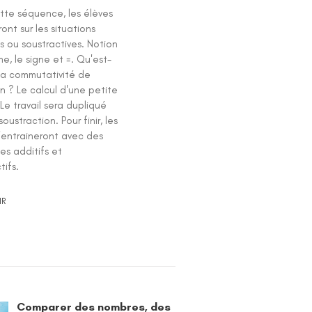
tte séquence, les élèves
ront sur les situations
s ou soustractives. Notion
, le signe et =. Qu'est-
la commutativité de
on ? Le calcul d'une petite
e travail sera dupliqué
soustraction. Pour finir, les
s'entraineront avec des
es additifs et
tifs.
IR
Comparer des nombres, des