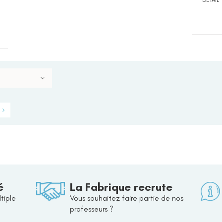
DETAIL
é
La Fabrique recrute
tiple
Vous souhaitez faire partie de nos
professeurs ?