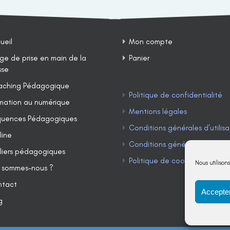
ueil
Mon compte
ge de prise en main de la
Panier
sse
ching Pédagogique
Politique de confidentialité
mation au numérique
Mentions légales
uences Pédagogiques
Conditions générales d’utilisa
line
Conditions générales de ven
liers pédagogiques
Politique de cookies (UE)
Nous utilison
 sommes-nous ?
ntact
Accepter
g