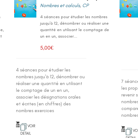
Nombres et calculs
,
CP
s
4 séances pour étudier les nombres
jusqu'à 12, dénombrer ou réaliser une
e,
quantité en utilisant le comptage de
et
un en un, associer...
5,00
€
4 séances pour étudier les
nombres jusqu'à 12, dénombrer ou
7 séance
réaliser une quantité en utilisant
les prop
le comptage de un en un,
revenir 
associer les désignations orales
nombres
et écrites (en chiffres) des
compare
nombres exercices
nombres
VOIR
VO
DETAIL