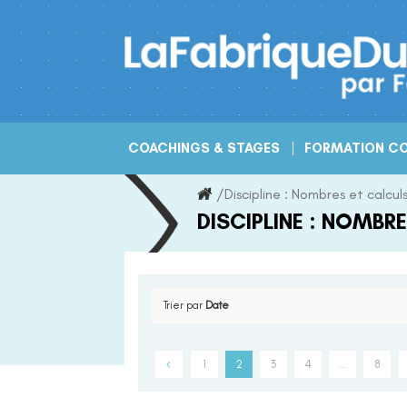
Skip
to
content
COACHINGS & STAGES
FORMATION CO
/
Discipline :
Nombres et calcul
DISCIPLINE :
NOMBRE
Trier par
Date
1
2
3
4
…
8