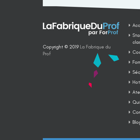
Acc
Sta
cla
Copyright © 2019
La Fabrique du
Coa
Prof
For
Séq
Hot
Ate
Qui
Co
Blo