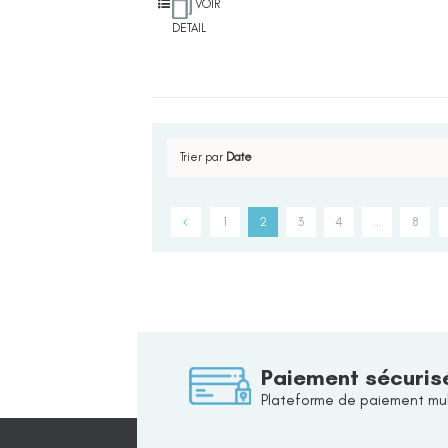
VOIR
DETAIL
Trier par
Date
1
2
3
4
…
8
Paiement sécuris
Plateforme de paiement mul