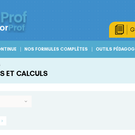
G
NTINUE
NOS FORMULES COMPLÈTES
OUTILS PÉDAGOG
s
S ET CALCULS