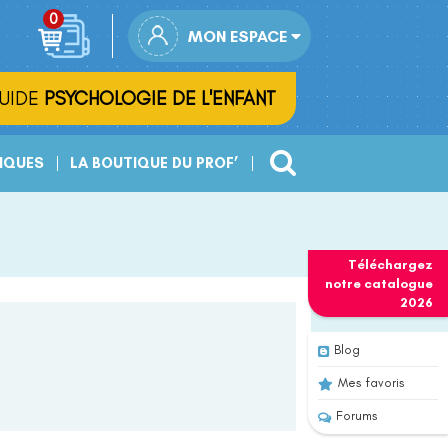
MON ESPACE
UIDE
PSYCHOLOGIE DE L'ENFANT
IQUES
LA BOUTIQUE DU PROF’
Téléchargez
notre
catalogue
2026
Blog
Mes favoris
Forums