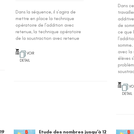
Dans ce
Dans la séquence, il s'agira de
travaille
mettre en place la technique
additive
opératoire de l’addition avec
de somme
retenue, la technique opératoire
ce que 
de la soustraction avec retenue
l'additi
somme. L
avec la 
VOIR
élèves 
DETAIL
problèm
soustrac
VO
DETAIL
19
Etude des nombres jusqu’à 12