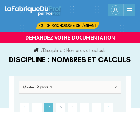
Skip
to
content
GUIDE
PSYCHOLOGIE DE L'ENFANT
DEMANDEZ VOTRE DOCUMENTATION
/
Discipline :
Nombres et calculs
DISCIPLINE :
NOMBRES ET CALCULS
Montrer
9 produits
1
2
3
4
…
8