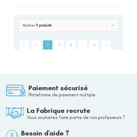
Montrer
9 produits
1
2
3
4
…
8
Paiement sécurisé
Plateforme de paiement multiple
La Fabrique recrute
Vous souhaitez faire partie de nos professeurs ?
Besoin d'aide ?