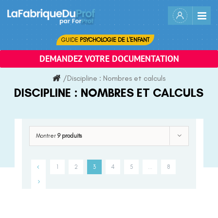
Skip
to
content
GUIDE
PSYCHOLOGIE DE L'ENFANT
DEMANDEZ VOTRE DOCUMENTATION
/
Discipline :
Nombres et calculs
DISCIPLINE :
NOMBRES ET CALCULS
Montrer
9 produits
1
2
3
4
5
…
8