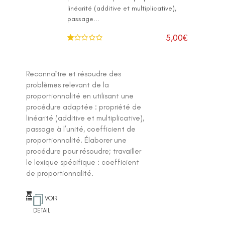
linéarité (additive et multiplicative),
passage...
5,00
€
N
ot
e
1
.0
Reconnaître et résoudre des
0
su
problèmes relevant de la
r 5
proportionnalité en utilisant une
procédure adaptée : propriété de
linéarité (additive et multiplicative),
passage à l’unité, coefficient de
proportionnalité. Élaborer une
procédure pour résoudre; travailler
le lexique spécifique : coefficient
de proportionnalité.
VOIR
DETAIL