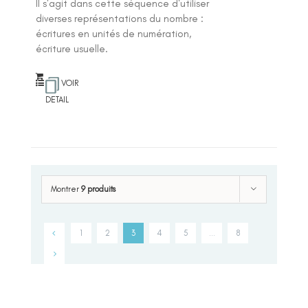
Il s'agit dans cette séquence d'utiliser
diverses représentations du nombre :
écritures en unités de numération,
écriture usuelle.
VOIR
DETAIL
Montrer
9 produits
1
2
3
4
5
…
8