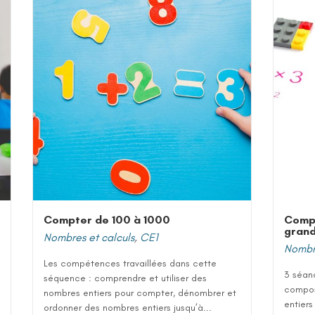
Compter de 100 à 1000
Comp
grand
Nombres et calculs
,
CE1
Nombre
Les compétences travaillées dans cette
3 séan
séquence : comprendre et utiliser des
compos
nombres entiers pour compter, dénombrer et
entiers
ordonner des nombres entiers jusqu’à...