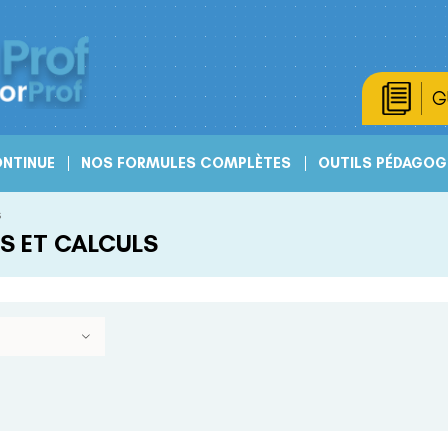
G
NTINUE
NOS FORMULES COMPLÈTES
OUTILS PÉDAGOG
s
S ET CALCULS