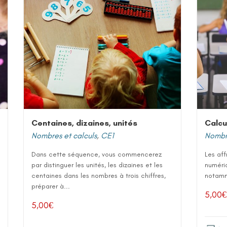
Centaines, dizaines, unités
Calcu
Nombres et calculs
,
CE1
Nombre
Dans cette séquence, vous commencerez
Les aff
par distinguer les unités, les dizaines et les
numéri
centaines dans les nombres à trois chiffres,
notamme
préparer à...
5,00
€
5,00
€