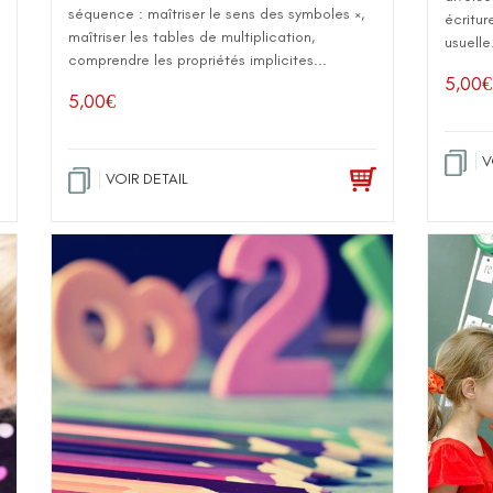
séquence : maîtriser le sens des symboles ×,
écritur
maîtriser les tables de multiplication,
usuelle.
comprendre les propriétés implicites...
5,00
€
5,00
€
V
VOIR DETAIL