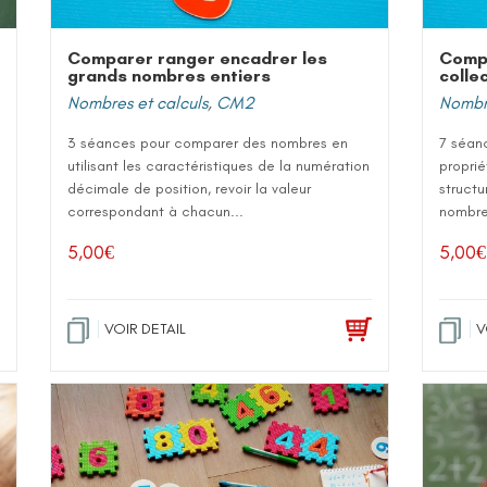
Comparer ranger encadrer les
Comp
grands nombres entiers
colle
Nombres et calculs
,
CM2
Nombre
3 séances pour comparer des nombres en
7 séanc
utilisant les caractéristiques de la numération
proprié
décimale de position, revoir la valeur
structu
correspondant à chacun...
nombre
5,00
€
5,00
€
VOIR DETAIL
V