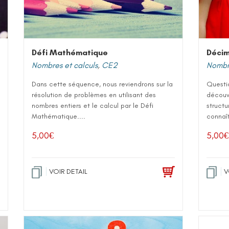
Défi Mathématique
Décim
Nombres et calculs
,
CE2
Nombre
Dans cette séquence, nous reviendrons sur la
Questi
résolution de problèmes en utilisant des
découv
nombres entiers et le calcul par le Défi
structu
Mathématique....
connaît
5,00
€
5,00
€
VOIR DETAIL
V