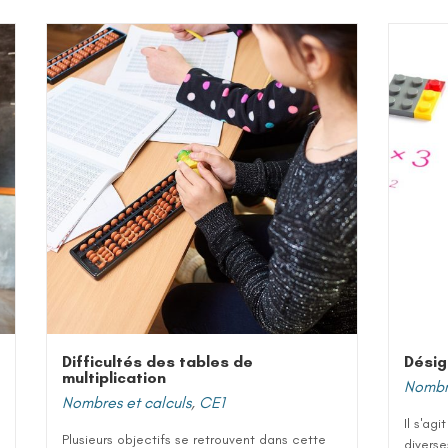
Difficultés des tables de
Désig
multiplication
Nombre
Nombres et calculs
,
CE1
Il s'ag
Plusieurs objectifs se retrouvent dans cette
diverse