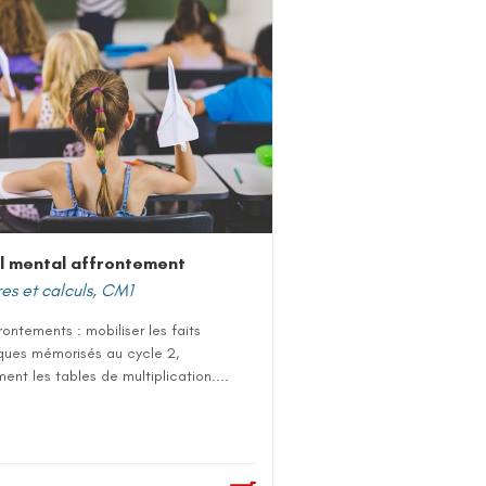
l mental affrontement
s et calculs
,
CM1
rontements : mobiliser les faits
ques mémorisés au cycle 2,
nt les tables de multiplication....