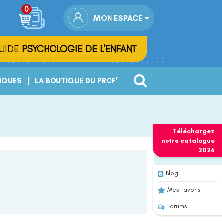
MON ESPACE
UIDE
PSYCHOLOGIE DE L'ENFANT
IQUES
LA BOUTIQUE DU PROF’
Téléchargez
notre
catalogue
2026
Blog
Mes favoris
Forums