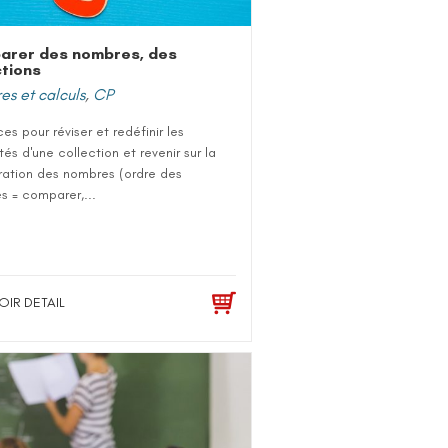
arer des nombres, des
ctions
s et calculs
,
CP
es pour réviser et redéfinir les
tés d'une collection et revenir sur la
ration des nombres (ordre des
s = comparer,...
OIR DETAIL