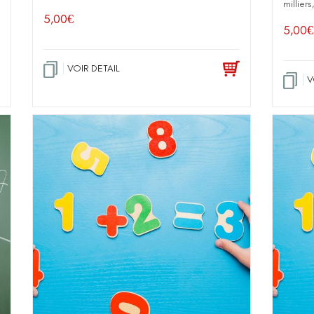
millier
5,00
€
5,00
€
VOIR DETAIL
V