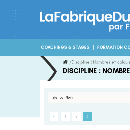
Skip
to
content
COACHINGS & STAGES
FORMATION CO
/
Discipline :
Nombres et calcul
DISCIPLINE :
NOMBRE
Trier par
Nom
1
2
3