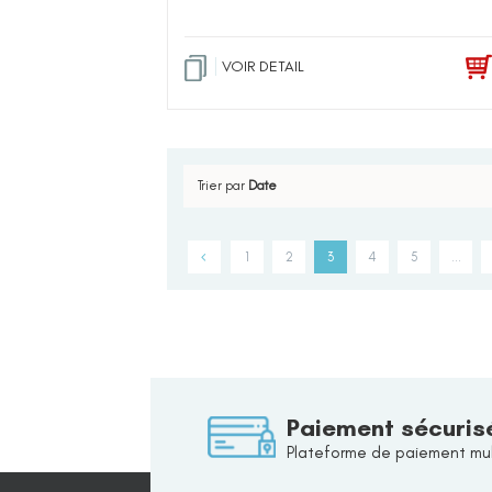
VOIR DETAIL
Trier par
Date
1
2
3
4
5
…
Paiement sécuris
Plateforme de paiement mul