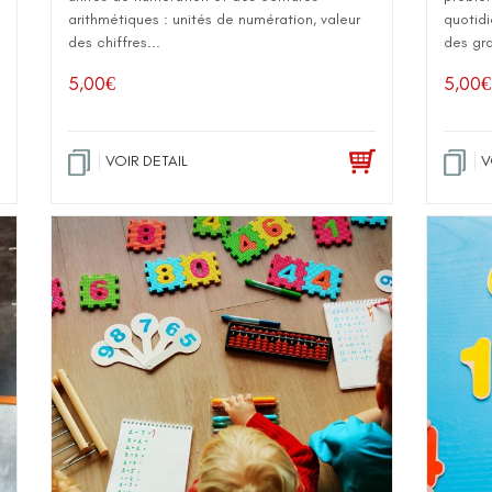
arithmétiques : unités de numération, valeur
quotidi
des chiffres...
des gra
5,00
€
5,00
€
VOIR DETAIL
V