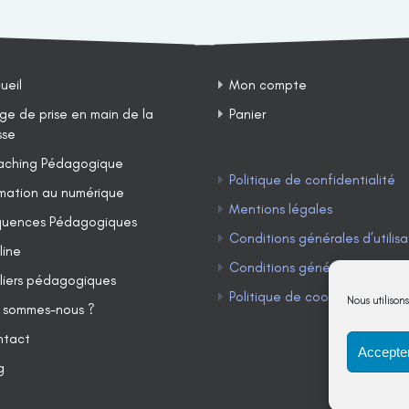
ueil
Mon compte
ge de prise en main de la
Panier
sse
ching Pédagogique
Politique de confidentialité
mation au numérique
Mentions légales
uences Pédagogiques
Conditions générales d’utilisa
line
Conditions générales de ven
liers pédagogiques
Politique de cookies (UE)
Nous utilison
 sommes-nous ?
ntact
Accepter
g