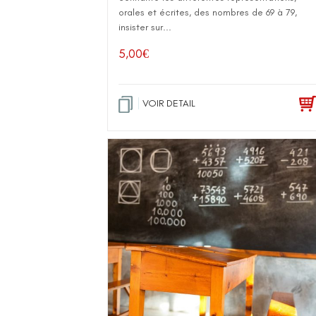
orales et écrites, des nombres de 69 à 79,
insister sur...
5,00
€
VOIR DETAIL