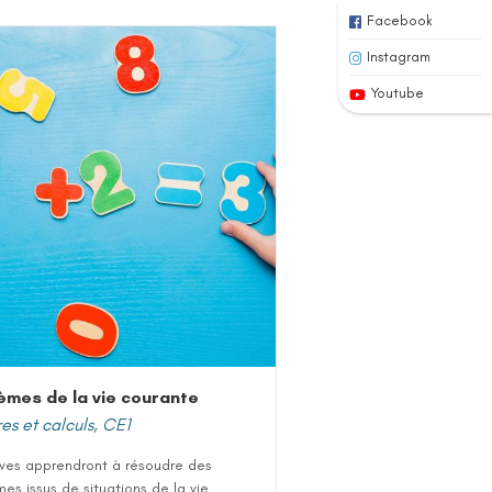
Facebook
Instagram
Youtube
èmes de la vie courante
s et calculs
,
CE1
èves apprendront à résoudre des
es issus de situations de la vie