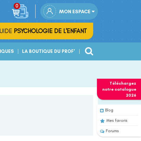
MON ESPACE
UIDE
PSYCHOLOGIE DE L'ENFANT
IQUES
LA BOUTIQUE DU PROF’
Téléchargez
notre
catalogue
2026
Blog
Mes favoris
Forums