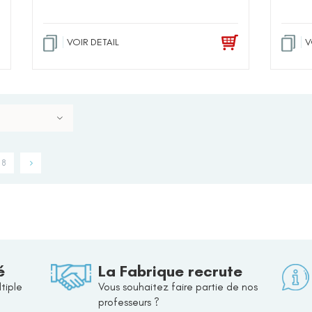
VOIR DETAIL
V
8
é
La Fabrique recrute
tiple
Vous souhaitez faire partie de nos
professeurs ?