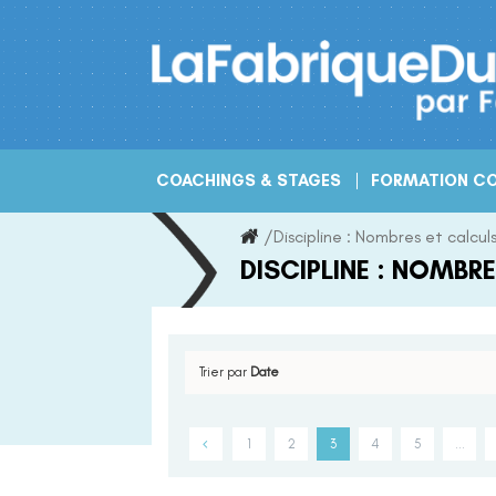
Skip
to
content
COACHINGS & STAGES
FORMATION CO
/
Discipline :
Nombres et calcul
DISCIPLINE :
NOMBRE
Trier par
Date
1
2
3
4
5
…