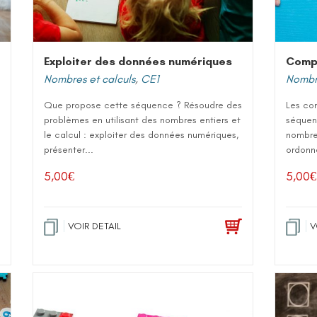
Exploiter des données numériques
Compt
Nombres et calculs
,
CE1
Nombre
Que propose cette séquence ? Résoudre des
Les co
problèmes en utilisant des nombres entiers et
séquenc
le calcul : exploiter des données numériques,
nombre
présenter...
ordonne
5,00
€
5,00
€
VOIR DETAIL
V