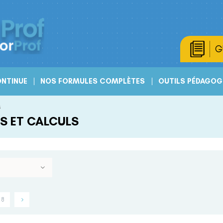
G
NTINUE
NOS FORMULES COMPLÈTES
OUTILS PÉDAGOG
s
S ET CALCULS
8