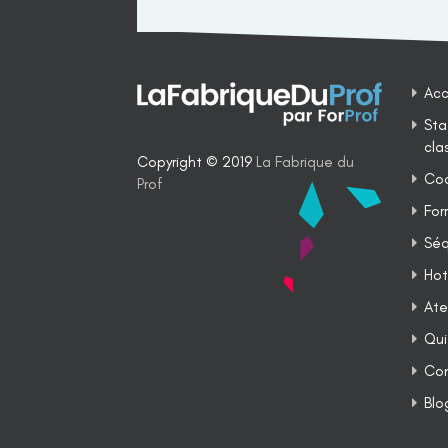
Acc
Sta
cla
Copyright © 2019
La Fabrique du
Coa
Prof
For
Séq
Hot
Ate
Qui
Co
Blo