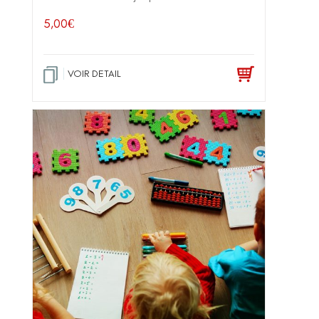
5,00
€
VOIR DETAIL