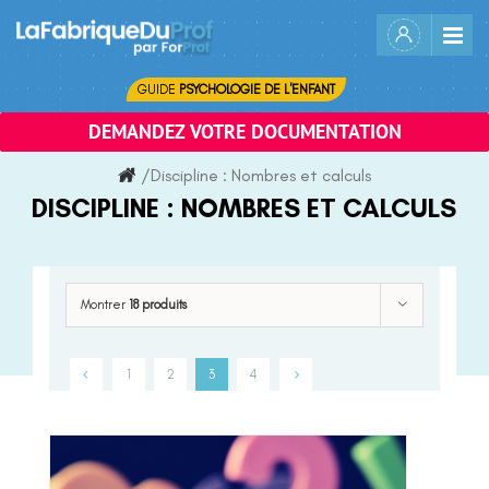
Skip
to
content
GUIDE
PSYCHOLOGIE DE L'ENFANT
DEMANDEZ VOTRE DOCUMENTATION
/
Discipline :
Nombres et calculs
DISCIPLINE :
NOMBRES ET CALCULS
Montrer
18 produits
1
2
3
4