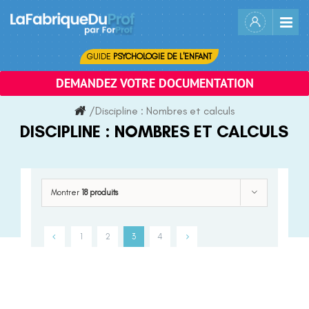
Skip
to
content
GUIDE
PSYCHOLOGIE DE L'ENFANT
DEMANDEZ VOTRE DOCUMENTATION
/
Discipline :
Nombres et calculs
DISCIPLINE :
NOMBRES ET CALCULS
Montrer
18 produits
1
2
3
4