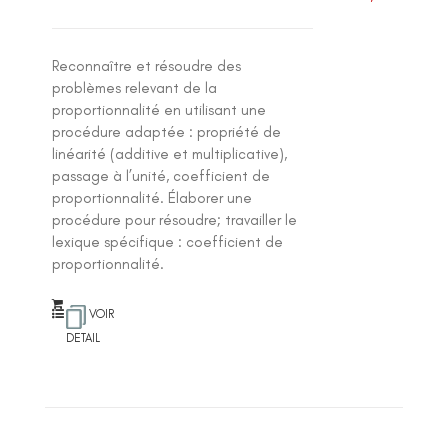
N
ot
e
1
.0
Reconnaître et résoudre des
0
su
problèmes relevant de la
r 5
proportionnalité en utilisant une
procédure adaptée : propriété de
linéarité (additive et multiplicative),
passage à l’unité, coefficient de
proportionnalité. Élaborer une
procédure pour résoudre; travailler le
lexique spécifique : coefficient de
proportionnalité.
VOIR
DETAIL