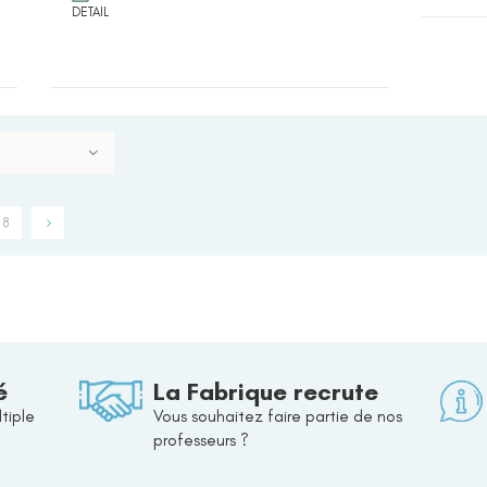
DETAIL
8
é
La Fabrique recrute
tiple
Vous souhaitez faire partie de nos
professeurs ?