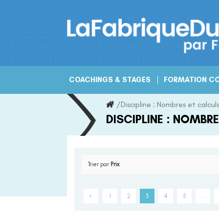
Skip
to
content
COACHINGS & STAGES
FORMATION CO
/
Discipline :
Nombres et calcul
DISCIPLINE :
NOMBRE
Trier par
Prix
1
2
3
4
5
…