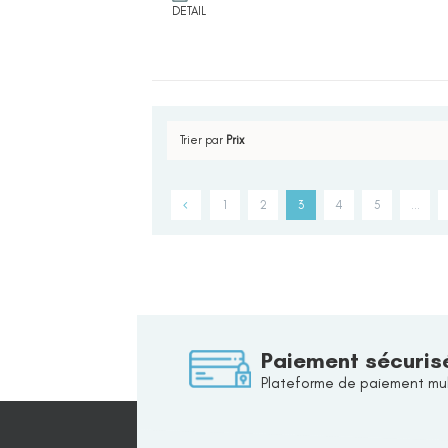
DETAIL
Trier par
Prix
1
2
3
4
5
…
Paiement sécuris
Plateforme de paiement mul