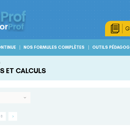
G
NTINUE
NOS FORMULES COMPLÈTES
OUTILS PÉDAGOG
s
S ET CALCULS
8