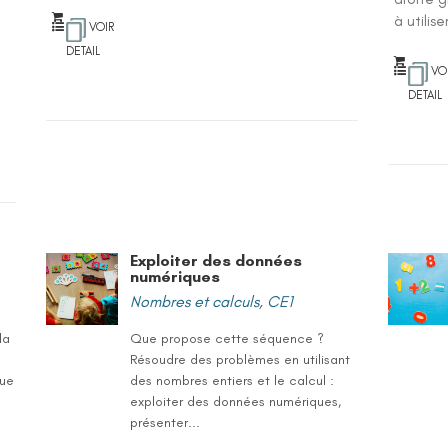
à utilis
VOIR
DETAIL
VO
DETAIL
Exploiter des données
numériques
Nombres et calculs
,
CE1
la
Que propose cette séquence ?
Résoudre des problèmes en utilisant
que
des nombres entiers et le calcul :
exploiter des données numériques,
présenter...