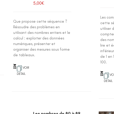
5,00
€
Les com
Que propose cette séquence ?
cette s
Résoudre des problèmes en
utiliser
utilisant des nombres entiers et le
compter
calcul : exploiter des données
des nomb
numériques, présenter et
lire et 
organiser des mesures sous forme
inférieu
de tableaux.
de 1 en 
100.
VOIR
DETAIL
VO
DETAIL
Les nombres de 80 à 89