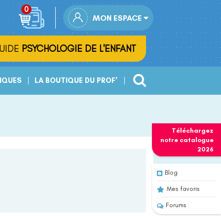
MON ESPACE
UIDE
PSYCHOLOGIE DE L'ENFANT
IQUES
LA BOUTIQUE DU PROF’
Téléchargez
notre
catalogue
2026
Blog
Mes favoris
Forums