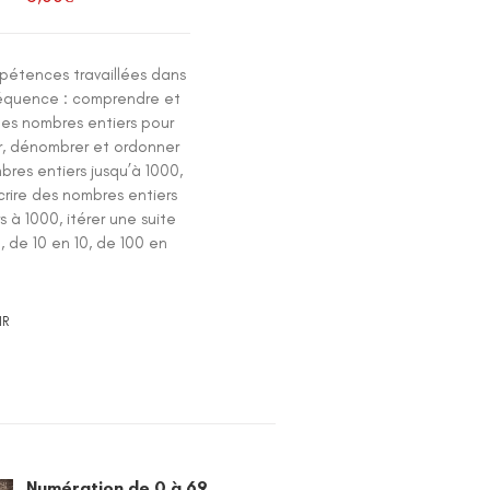
pétences travaillées dans
équence : comprendre et
 des nombres entiers pour
, dénombrer et ordonner
res entiers jusqu’à 1000,
écrire des nombres entiers
rs à 1000, itérer une suite
1, de 10 en 10, de 100 en
IR
Numération de 0 à 69