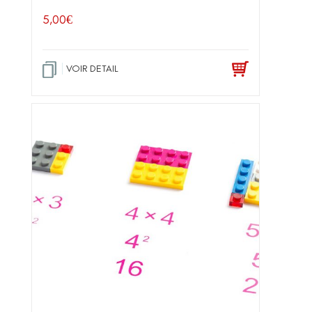
5,00
€
VOIR DETAIL