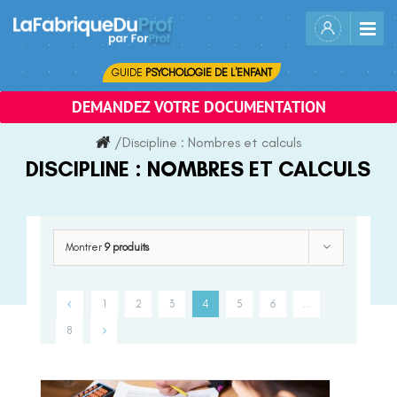
Skip
to
content
GUIDE
PSYCHOLOGIE DE L'ENFANT
DEMANDEZ VOTRE DOCUMENTATION
/
Discipline :
Nombres et calculs
DISCIPLINE :
NOMBRES ET CALCULS
Montrer
9 produits
1
2
3
4
5
6
…
8