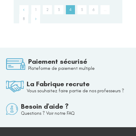
1
2
3
4
5
6
…
8
Paiement sécurisé
Plateforme de paiement multiple
La Fabrique recrute
Vous souhaitez faire partie de nos professeurs ?
Besoin d'aide ?
Questions ? Voir notre FAQ