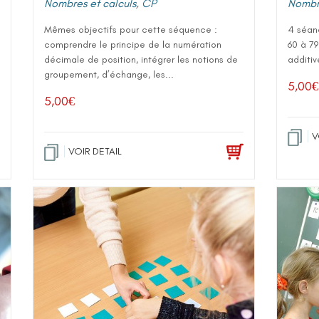
Nombres et calculs
,
CP
Nombre
Mêmes objectifs pour cette séquence :
4 séan
comprendre le principe de la numération
60 à 79
décimale de position, intégrer les notions de
additiv
groupement, d’échange, les...
5,00
€
5,00
€
V
VOIR DETAIL