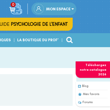
MON ESPACE
UIDE
PSYCHOLOGIE DE L'ENFANT
IQUES
LA BOUTIQUE DU PROF’
Téléchargez
notre
catalogue
2026
Blog
Mes favoris
Forums