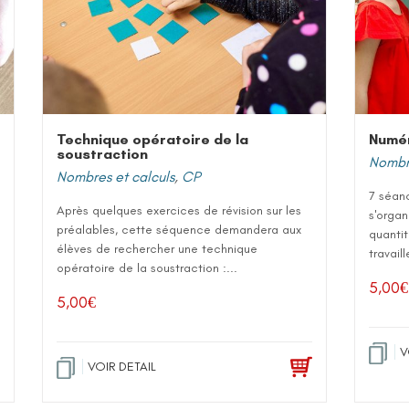
Technique opératoire de la
Numér
soustraction
Nombre
Nombres et calculs
,
CP
7 séan
Après quelques exercices de révision sur les
s'orga
préalables, cette séquence demandera aux
quantit
élèves de rechercher une technique
travaill
opératoire de la soustraction :...
5,00
€
5,00
€
V
VOIR DETAIL