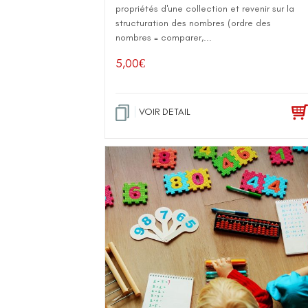
propriétés d'une collection et revenir sur la
structuration des nombres (ordre des
nombres = comparer,...
5,00
€
VOIR DETAIL