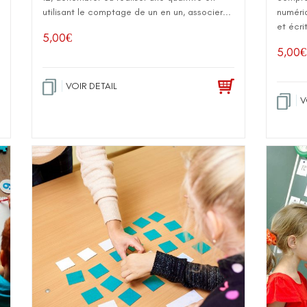
utilisant le comptage de un en un, associer...
numériq
et écri
5,00
€
5,00
€
VOIR DETAIL
V