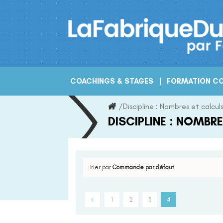
Skip
to
content
COACHINGS & STAGES
FORMATION CO
/
Discipline :
Nombres et calcul
DISCIPLINE :
NOMBRE
Trier par
Commande par défaut
1
2
3
4