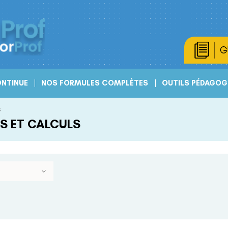
G
NTINUE
NOS FORMULES COMPLÈTES
OUTILS PÉDAGOG
s
S ET CALCULS