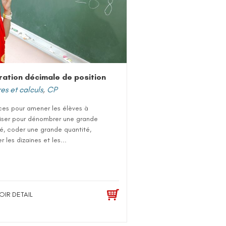
ation décimale de position
s et calculs
,
CP
ces pour amener les élèves à
niser pour dénombrer une grande
é, coder une grande quantité,
er les dizaines et les...
OIR DETAIL