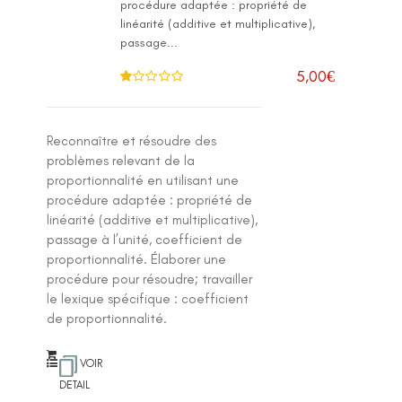
procédure adaptée : propriété de
linéarité (additive et multiplicative),
passage...
5,00
€
N
ot
e
1
.0
Reconnaître et résoudre des
0
su
problèmes relevant de la
r 5
proportionnalité en utilisant une
procédure adaptée : propriété de
linéarité (additive et multiplicative),
passage à l’unité, coefficient de
proportionnalité. Élaborer une
procédure pour résoudre; travailler
le lexique spécifique : coefficient
de proportionnalité.
VOIR
DETAIL