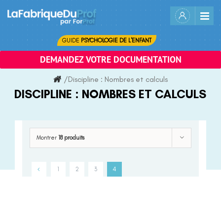
Skip
to
content
GUIDE
PSYCHOLOGIE DE L'ENFANT
DEMANDEZ VOTRE DOCUMENTATION
/
Discipline :
Nombres et calculs
DISCIPLINE :
NOMBRES ET CALCULS
Montrer
18 produits
1
2
3
4