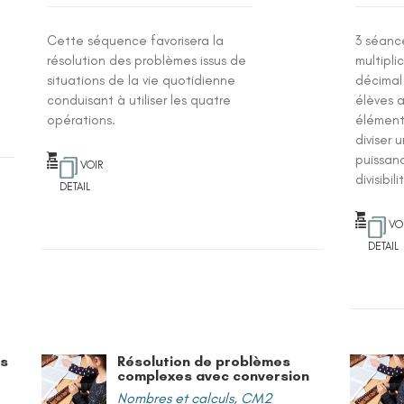
Cette séquence favorisera la
3 séanc
résolution des problèmes issus de
multipli
situations de la vie quotidienne
décimal 
conduisant à utiliser les quatre
élèves 
opérations.
élément
diviser 
puissanc
VOIR
divisibil
DETAIL
VO
DETAIL
es
Résolution de problèmes
complexes avec conversion
Nombres et calculs
,
CM2