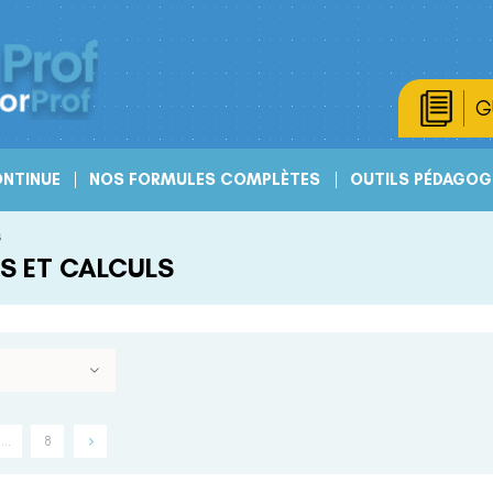
G
NTINUE
NOS FORMULES COMPLÈTES
OUTILS PÉDAGOG
s
S ET CALCULS
…
8