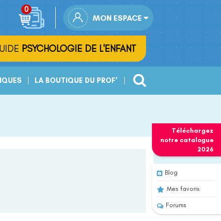
MON ESPACE
UIDE
PSYCHOLOGIE DE L'ENFANT
IQUES
LA BOUTIQUE DU PROF’
Téléchargez
notre
catalogue
2026
Blog
Mes favoris
Forums