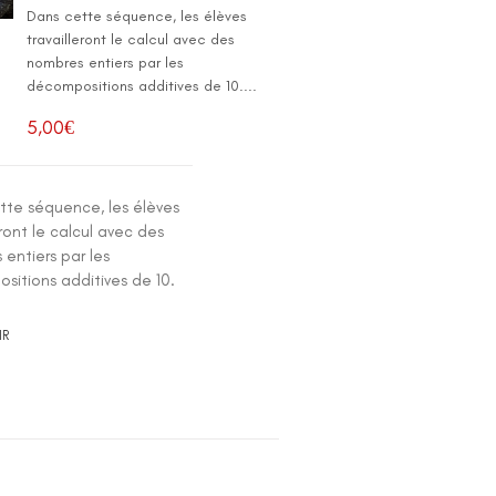
Dans cette séquence, les élèves
travailleront le calcul avec des
nombres entiers par les
décompositions additives de 10....
5,00
€
tte séquence, les élèves
eront le calcul avec des
entiers par les
sitions additives de 10.
IR