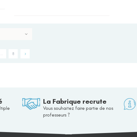
…
8
é
La Fabrique recrute
tiple
Vous souhaitez faire partie de nos
professeurs ?