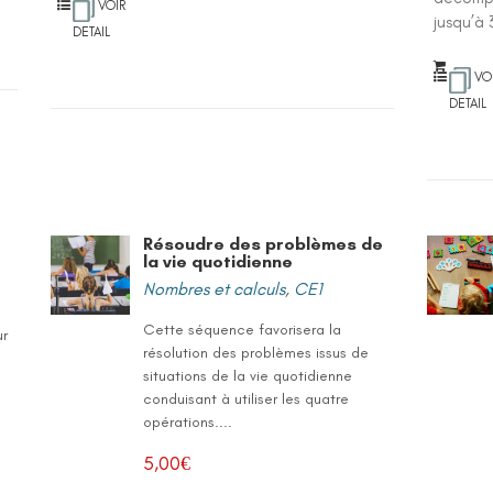
VOIR
jusqu’à 
DETAIL
VO
DETAIL
Résoudre des problèmes de
la vie quotidienne
Nombres et calculs
,
CE1
Cette séquence favorisera la
ur
résolution des problèmes issus de
situations de la vie quotidienne
conduisant à utiliser les quatre
opérations....
5,00
€