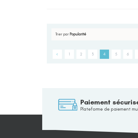
Trier par
Popularité
1
2
3
4
5
6
Paiement sécuris
Plateforme de paiement mul