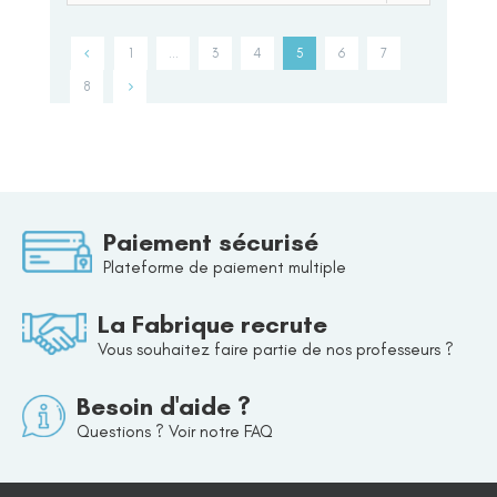
1
…
3
4
5
6
7
8
Paiement sécurisé
Plateforme de paiement multiple
La Fabrique recrute
Vous souhaitez faire partie de nos professeurs ?
Besoin d'aide ?
Questions ? Voir notre FAQ