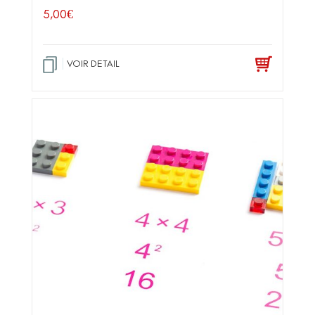
5,00
€
VOIR DETAIL