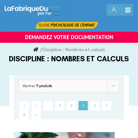
Skip
to
content
GUIDE
PSYCHOLOGIE DE L'ENFANT
DEMANDEZ VOTRE DOCUMENTATION
/
Discipline :
Nombres et calculs
DISCIPLINE :
NOMBRES ET CALCULS
Montrer
9 produits
1
…
3
4
5
6
7
8