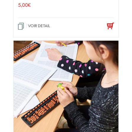
5,00
€
VOIR DETAIL