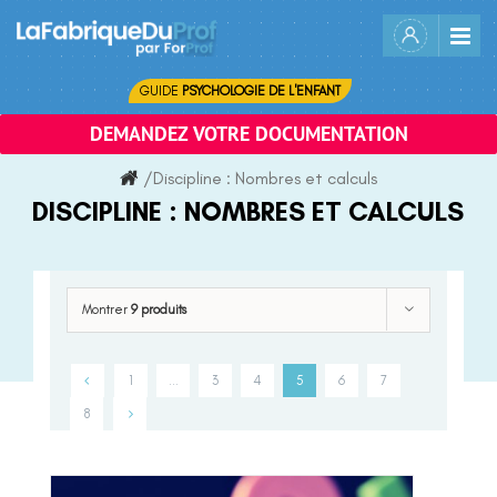
Skip
to
content
GUIDE
PSYCHOLOGIE DE L'ENFANT
DEMANDEZ VOTRE DOCUMENTATION
/
Discipline :
Nombres et calculs
DISCIPLINE :
NOMBRES ET CALCULS
Montrer
9 produits
1
…
3
4
5
6
7
8