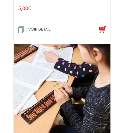
5,00
€
VOIR DETAIL