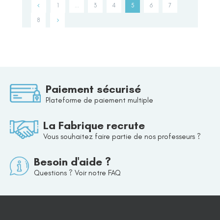
1
…
3
4
5
6
7
8
Paiement sécurisé
Plateforme de paiement multiple
La Fabrique recrute
Vous souhaitez faire partie de nos professeurs ?
Besoin d'aide ?
Questions ? Voir notre FAQ