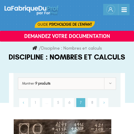
Skip
to
content
GUIDE
PSYCHOLOGIE DE L'ENFANT
DEMANDEZ VOTRE DOCUMENTATION
/
Discipline :
Nombres et calculs
DISCIPLINE :
NOMBRES ET CALCULS
Montrer
9 produits
1
…
5
6
7
8