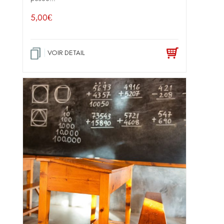
5,00
€
VOIR DETAIL