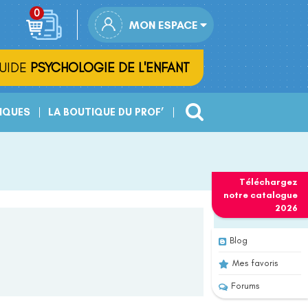
MON ESPACE
UIDE
PSYCHOLOGIE DE L'ENFANT
IQUES
LA BOUTIQUE DU PROF’
Téléchargez
notre
catalogue
2026
Blog
Mes favoris
Forums