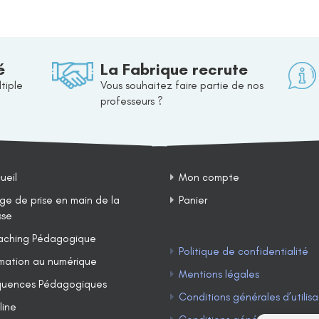
é
La Fabrique recrute
tiple
Vous souhaitez faire partie de nos
professeurs ?
ueil
Mon compte
ge de prise en main de la
Panier
sse
ching Pédagogique
Politique de confidentialité
mation au numérique
Mentions légales
uences Pédagogiques
Conditions générales d’utilisa
line