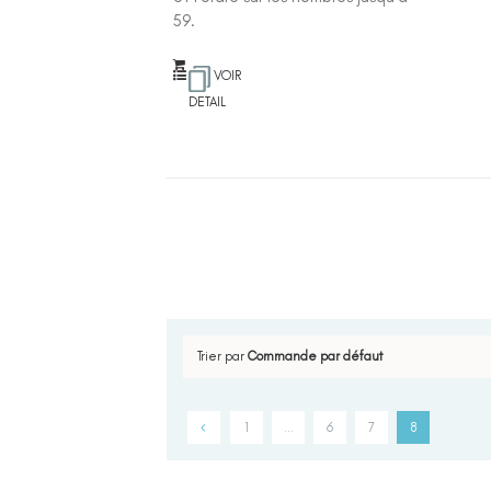
59.
VOIR
DETAIL
Trier par
Commande par défaut
1
…
6
7
8