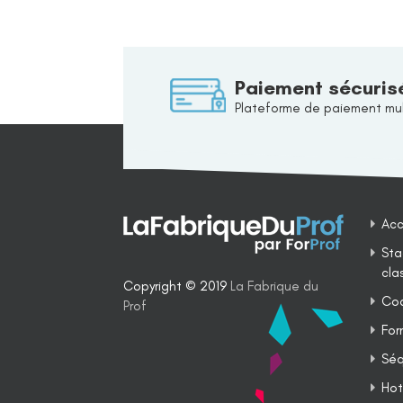
Paiement sécuris
Plateforme de paiement mul
Acc
Sta
cla
Copyright © 2019
La Fabrique du
Coa
Prof
For
Séq
Hot