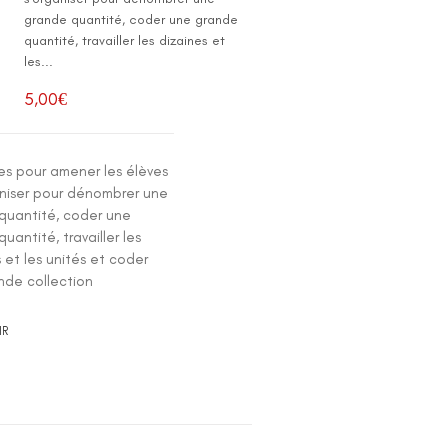
grande quantité, coder une grande
quantité, travailler les dizaines et
les...
5,00
€
es pour amener les élèves
aniser pour dénombrer une
quantité, coder une
uantité, travailler les
 et les unités et coder
nde collection
IR