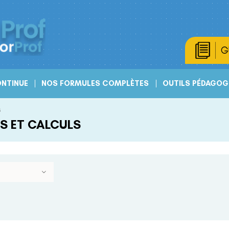
G
NTINUE
NOS FORMULES COMPLÈTES
OUTILS PÉDAGOG
s
S ET CALCULS