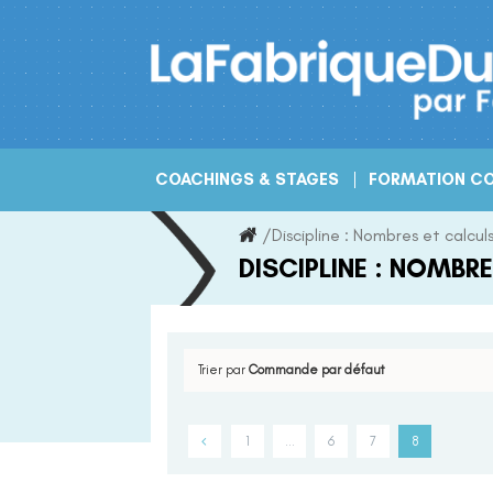
Skip
to
content
COACHINGS & STAGES
FORMATION CO
/
Discipline :
Nombres et calcul
DISCIPLINE :
NOMBRE
Trier par
Commande par défaut
1
…
6
7
8