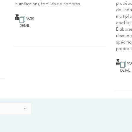
procédu
numération), familles de nombres.
de linéa
multipli
VOIR
coeffici
DETAIL
Élabore
résoudre
spécifiq
proporti
VO
DETAIL