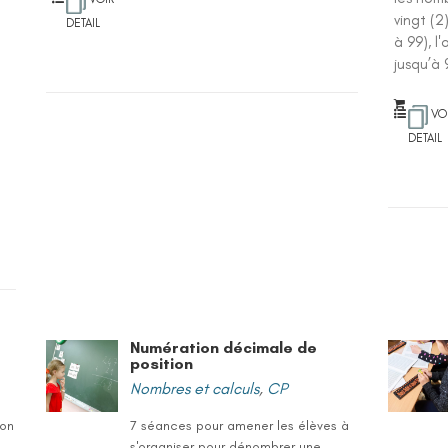
vingt (2
DETAIL
à 99), l
jusqu’à 
VO
DETAIL
Numération décimale de
position
Nombres et calculs
,
CP
ion
7 séances pour amener les élèves à
s'organiser pour dénombrer une