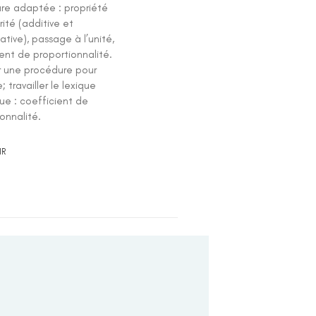
re adaptée : propriété
rité (additive et
cative), passage à l’unité,
ent de proportionnalité.
r une procédure pour
; travailler le lexique
ue : coefficient de
onnalité.
IR