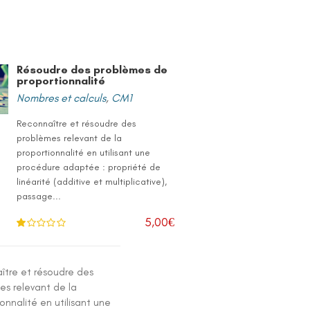
Résoudre des problèmes de
proportionnalité
Nombres et calculs
,
CM1
Reconnaître et résoudre des
problèmes relevant de la
proportionnalité en utilisant une
procédure adaptée : propriété de
linéarité (additive et multiplicative),
passage...
5,00
€
N
ot
e
1
.0
ître et résoudre des
0
su
es relevant de la
r 5
onnalité en utilisant une