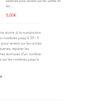
séances pour revenir sur les unités et
les...
5,00
€
ite écrite à la numération
les nombres jusqu’à 59 : 3
pour revenir sur les unités
izaines, repérer les
ntes écritures d'un nombre
re sur les nombres jusqu'à
IR