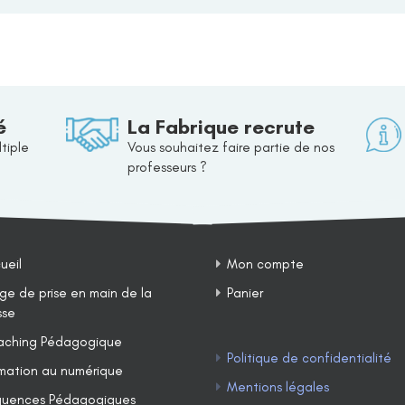
é
La Fabrique recrute
tiple
Vous souhaitez faire partie de nos
professeurs ?
ueil
Mon compte
ge de prise en main de la
Panier
sse
ching Pédagogique
Politique de confidentialité
mation au numérique
Mentions légales
uences Pédagogiques