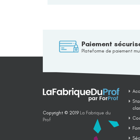
Paiement sécuris
Plateforme de paiement mul
Acc
Sta
cla
Copyright © 2019
La Fabrique du
Coa
Prof
For
Séq