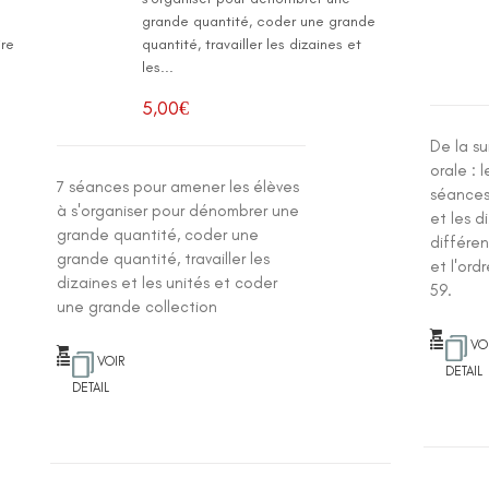
grande quantité, coder une grande
ire
quantité, travailler les dizaines et
les...
5,00
€
De la su
orale : 
7 séances pour amener les élèves
séances 
à s'organiser pour dénombrer une
et les d
grande quantité, coder une
différe
grande quantité, travailler les
et l'ord
dizaines et les unités et coder
59.
une grande collection
VO
VOIR
DETAIL
DETAIL