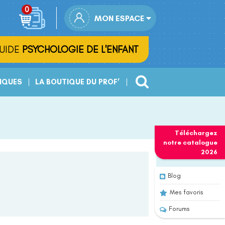
MON ESPACE
UIDE
PSYCHOLOGIE DE L'ENFANT
IQUES
LA BOUTIQUE DU PROF’
Téléchargez
notre
catalogue
2026
Blog
Mes favoris
Forums