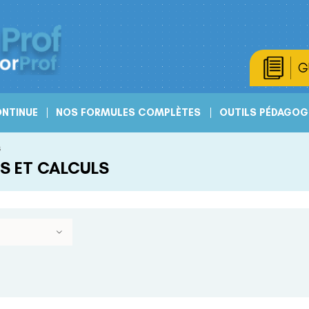
G
NTINUE
NOS FORMULES COMPLÈTES
OUTILS PÉDAGOG
s
S ET CALCULS