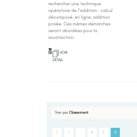
rechercher une technique
opératoire de l'addition : calcul
décomposé, en ligne, addition
posée. Ces mêmes démarches
seront abordées pour la
soustraction.
VOIR
DETAIL
Trier par
Classement
1
…
6
7
8