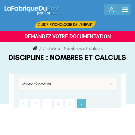
Skip
to
content
GUIDE
PSYCHOLOGIE DE L'ENFANT
DEMANDEZ VOTRE DOCUMENTATION
/
Discipline :
Nombres et calculs
DISCIPLINE :
NOMBRES ET CALCULS
Montrer
9 produits
1
…
6
7
8