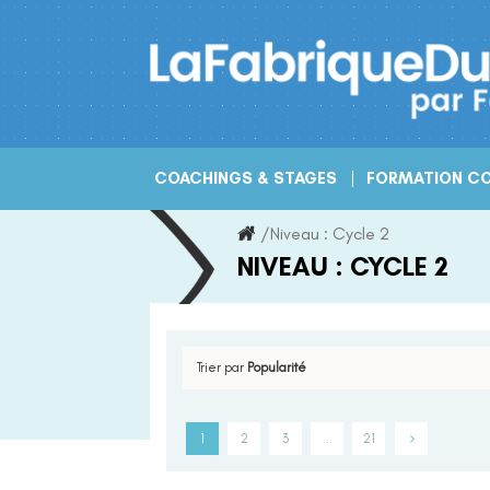
Skip
to
content
COACHINGS & STAGES
FORMATION CO
/
Niveau :
Cycle 2
NIVEAU :
CYCLE 2
Trier par
Popularité
1
2
3
…
21