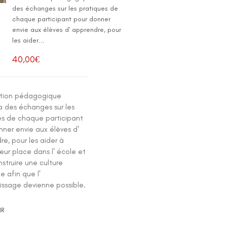
des échanges sur les pratiques de
chaque participant pour donner
envie aux élèves d' apprendre, pour
les aider...
40,00
€
ation pédagogique
a des échanges sur les
es de chaque participant
nner envie aux élèves d'
e, pour les aider à
leur place dans l' école et
struire une culture
 afin que l'
issage devienne possible.
IR