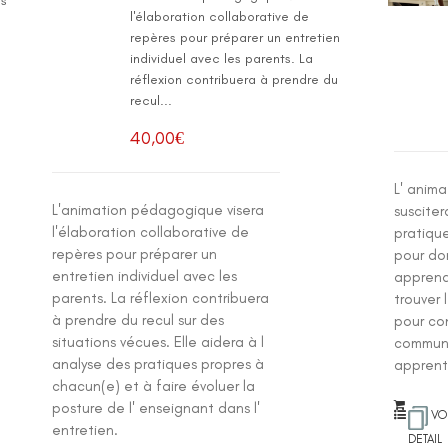
es
l'élaboration collaborative de
repères pour préparer un entretien
individuel avec les parents. La
réflexion contribuera à prendre du
recul...
40,00
€
L' anim
L'animation pédagogique visera
susciter
l'élaboration collaborative de
pratiqu
repères pour préparer un
pour do
entretien individuel avec les
apprendr
parents. La réflexion contribuera
trouver 
à prendre du recul sur des
pour con
situations vécues. Elle aidera à l
commune
analyse des pratiques propres à
apprent
chacun(e) et à faire évoluer la
posture de l' enseignant dans l'
VO
entretien.
DETAIL