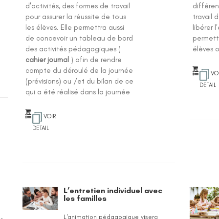
d'activités, des formes de travail
différen
pour assurer la réussite de tous
travail 
les élèves. Elle permettra aussi
libérer 
de concevoir un tableau de bord
permettr
des activités pédagogiques (
élèves o
cahier journal
) afin de rendre
compte du déroulé de la journée
VO
(prévisions) ou /et du bilan de ce
DETAIL
qui a été réalisé dans la journée
VOIR
DETAIL
L’entretien individuel avec
les familles
L'animation pédagogique visera