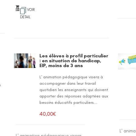
VOIR
DETAIL
Les élèves à profil particulier
: en situation de handicap,
EIP, moins de 3 ans
L' animation pédagogique visera à
accompagner dans leur travail
s
quotidien les enseignants qui doivent
apporter des réponses adaptées aux
besoins éducatifs particuliers...
40,00
€
L' anim
L' animation pédagogique visera