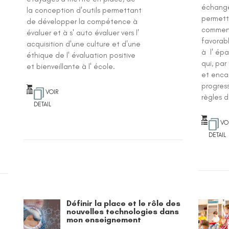
échange
la conception d'outils permettant
permett
de développer la compétence à
comment
évaluer et à s' auto évaluer vers l'
favorab
acquisition d'une culture et d'une
à l' ép
éthique de l' évaluation positive
qui, pa
et bienveillante à l' école.
et encad
progres
VOIR
règles d
DETAIL
VO
DETAIL
Définir la place et le rôle des
nouvelles technologies dans
mon enseignement