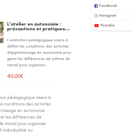
Facebook
Instagram
L’atelier en autonomie :
Youtube
précautions et pratiques….
L'animation pédagogique visera à
définir les conditions des activités
d'apprentissage en autonomie pour
gérer les différences de rythme de
travail pour organiser...
40,00
€
tion pédagogique visera à
les conditions des activités
ntissage en autonomie
er les différences de
e travail pour organiser
il individualisé ou