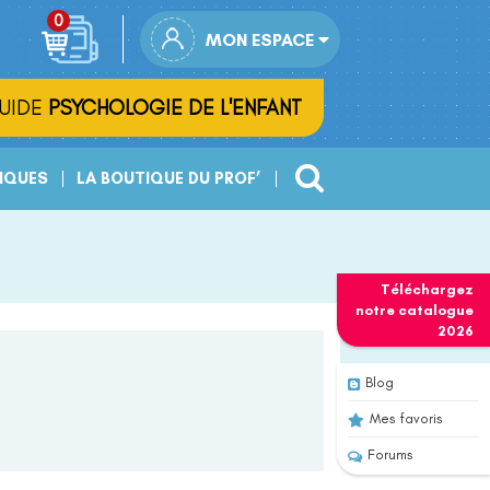
MON ESPACE
UIDE
PSYCHOLOGIE DE L'ENFANT
IQUES
LA BOUTIQUE DU PROF’
Téléchargez
notre
catalogue
2026
Blog
Mes favoris
Forums