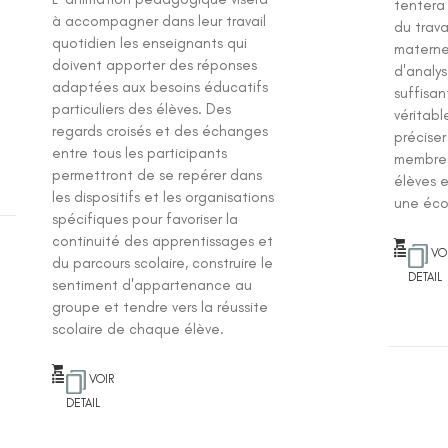
tentera 
à accompagner dans leur travail
du trava
quotidien les enseignants qui
materne
doivent apporter des réponses
d'analys
adaptées aux besoins éducatifs
suffisa
particuliers des élèves. Des
véritabl
regards croisés et des échanges
préciser
entre tous les participants
membres
permettront de se repérer dans
élèves 
les dispositifs et les organisations
une éco
spécifiques pour favoriser la
continuité des apprentissages et
VO
du parcours scolaire, construire le
DETAIL
sentiment d'appartenance au
groupe et tendre vers la réussite
scolaire de chaque élève.
VOIR
DETAIL