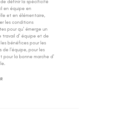
de définir la spécificité
il en équipe en
lle et en élémentaire,
er les conditions
ntes pour qu' émerge un
e travail d' équipe et de
 les bénéfices pour les
 de l'équipe, pour les
et pour la bonne marche d'
le.
IR