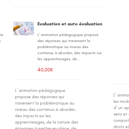
Evaluation et auto évaluation
ra
L' animation pédagogique propose
s
des réponses qui traversent la
problématique au niveau des
contenus à aborder, des impacts sur
les apprentissages, de...
40,00
€
L' animation pédagogique
L' anim
propose des réponses qui
les mod
traversent la problématique au
d' un a
niveau des contenus à aborder,
sens et
des impacts sur les
comport
apprentissages, de la nature des
droits e
étayages à mettre en place, de