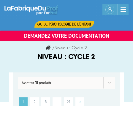
Skip
to
content
GUIDE
PSYCHOLOGIE DE L'ENFANT
DEMANDEZ VOTRE DOCUMENTATION
/
Niveau :
Cycle 2
NIVEAU :
CYCLE 2
Montrer
18 produits
1
2
3
…
21