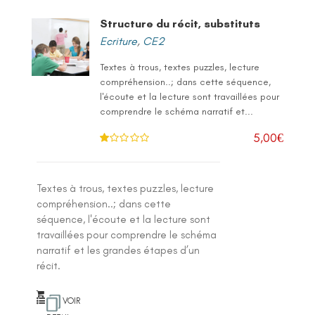
Structure du récit, substituts
Ecriture
,
CE2
Textes à trous, textes puzzles, lecture
compréhension..; dans cette séquence,
l'écoute et la lecture sont travaillées pour
comprendre le schéma narratif et...
5,00
€
N
ot
e
1
.0
Textes à trous, textes puzzles, lecture
0
su
compréhension..; dans cette
r 5
séquence, l'écoute et la lecture sont
travaillées pour comprendre le schéma
narratif et les grandes étapes d’un
récit.
VOIR