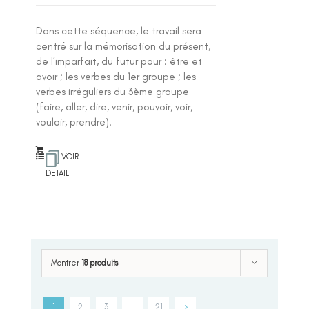
Dans cette séquence, le travail sera
centré sur la mémorisation du présent,
de l’imparfait, du futur pour : être et
avoir ; les verbes du 1er groupe ; les
verbes irréguliers du 3ème groupe
(faire, aller, dire, venir, pouvoir, voir,
vouloir, prendre).
VOIR
DETAIL
Montrer
18 produits
1
2
3
…
21