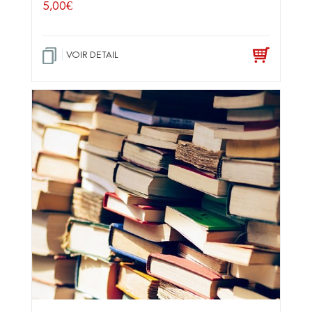
5,00
€
VOIR DETAIL