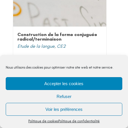
Construction de la forme conjuguée
radical/terminaison
Etude de la langue
,
CE2
Dans cette séquence, il s'agit de reconnaître les
principaux constituants de la phrase : le sujet ;
Nous utilisons des cookies pour optimiser notre site web et notre service.
le verbe (connaissance des propriétés...
5,00
€
Accepter les cookies
Refuser
VOIR DETAIL
Voir les préférences
Politique de cookies
Politique de confidentialité