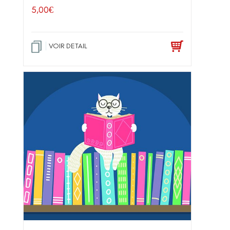
5,00
€
VOIR DETAIL