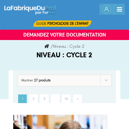
Skip
to
content
GUIDE
PSYCHOLOGIE DE L'ENFANT
DEMANDEZ VOTRE DOCUMENTATION
/
Niveau :
Cycle 2
NIVEAU :
CYCLE 2
Montrer
27 produits
1
2
3
…
14