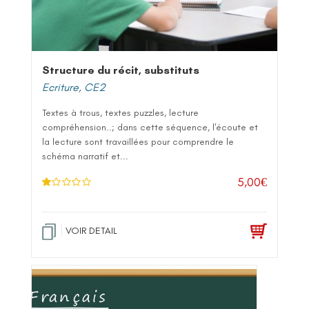
Structure du récit, substituts
Ecriture
,
CE2
Textes à trous, textes puzzles, lecture
compréhension..; dans cette séquence, l'écoute et
la lecture sont travaillées pour comprendre le
schéma narratif et...
5,00
€
N
ot
e
1
.0
VOIR DETAIL
0
su
r 5