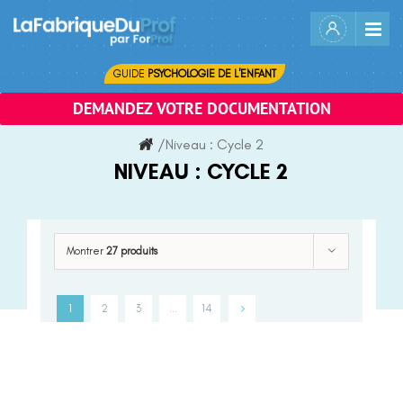
Skip
to
content
GUIDE
PSYCHOLOGIE DE L'ENFANT
DEMANDEZ VOTRE DOCUMENTATION
/
Niveau :
Cycle 2
NIVEAU :
CYCLE 2
Montrer
27 produits
1
2
3
…
14