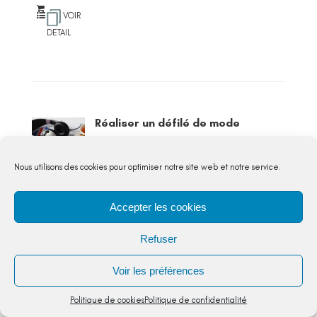
VOIR
DETAIL
Réaliser un défilé de mode
CE1
Les élèves apportent des
Nous utilisons des cookies pour optimiser notre site web et notre service.
déguisements, vêtements et
accessoires. Ils choisissent une tenue
Accepter les cookies
et doivent se décrire et défiler pour
montrer leur tenue....
Refuser
5,00
€
Voir les préférences
Politique de cookies
Politique de confidentialité
Les élèves apportent des