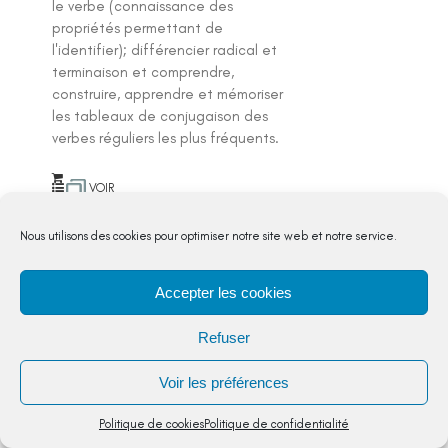
le verbe (connaissance des
propriétés permettant de
l'identifier); différencier radical et
terminaison et comprendre,
construire, apprendre et mémoriser
les tableaux de conjugaison des
verbes réguliers les plus fréquents.
VOIR
DETAIL
Nous utilisons des cookies pour optimiser notre site web et notre service.
Accepter les cookies
Refuser
Phrases affirmatives et
négatives
Etude de la langue
,
CE2
Voir les préférences
Quels objectifs ? Lire des phrases
Politique de cookies
Politique de confidentialité
mélangées et reconstituer un texte