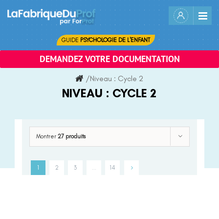
Skip
to
content
GUIDE
PSYCHOLOGIE DE L'ENFANT
DEMANDEZ VOTRE DOCUMENTATION
/
Niveau :
Cycle 2
NIVEAU :
CYCLE 2
Montrer
27 produits
1
2
3
…
14