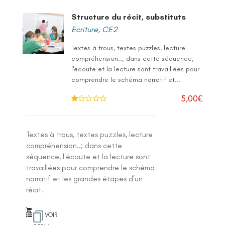
Structure du récit, substituts
Ecriture
,
CE2
Textes à trous, textes puzzles, lecture
compréhension..; dans cette séquence,
l'écoute et la lecture sont travaillées pour
comprendre le schéma narratif et...
5,00
€
N
ot
e
1
.0
Textes à trous, textes puzzles, lecture
0
su
compréhension..; dans cette
r 5
séquence, l'écoute et la lecture sont
travaillées pour comprendre le schéma
narratif et les grandes étapes d’un
récit.
VOIR