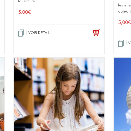
la lecture...
les émo
objectif
5,00
€
5,00
€
VOIR DETAIL
V