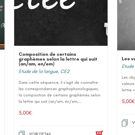
Composition de certains
Les va
graphèmes selon la lettre qui suit
(an/am, en/em)
Etude 
Etude de la langue
,
CE2
Les obj
Dans cette séquence, il s'agit de connaître
valeurs
les correspondances graphophonologiques,
lettre 
la composition de certains graphèmes selon
5,00
€
la lettre qui suit (an/am, en/em,...
5,00
€
V
VOIR DETAIL