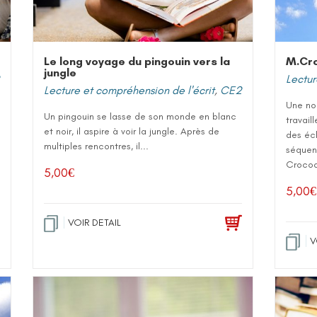
Le long voyage du pingouin vers la
M.Cro
jungle
Lectur
Lecture et compréhension de l'écrit
,
CE2
Une no
Un pingouin se lasse de son monde en blanc
travail
et noir, il aspire à voir la jungle. Après de
des éc
multiples rencontres, il...
séquen
Crocodi
5,00
€
5,00
€
VOIR DETAIL
V