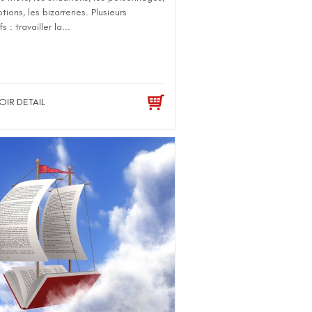
tions, les bizarreries. Plusieurs
s : travailler la...
OIR DETAIL