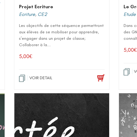
Projet Ecriture
Le Gr
Ecriture
,
CE2
Etude 
Les objectifs de cette séquence permettront
Dans ce
aux élèves de se mobiliser pour apprendre,
des GN
s’engager dans un projet de classe;
connaît
Collaborer à la...
5,00
€
5,00
€
V
VOIR DETAIL