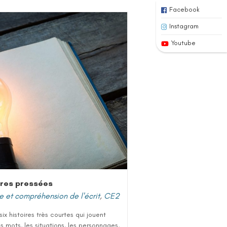
Facebook
Instagram
Youtube
ires pressées
e et compréhension de l'écrit
,
CE2
six histoires très courtes qui jouent
s mots, les situations, les personnages,