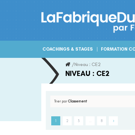
Skip
to
content
COACHINGS & STAGES
FORMATION CO
/
Niveau :
CE2
NIVEAU :
CE2
Trier par
Classement
1
2
3
…
8