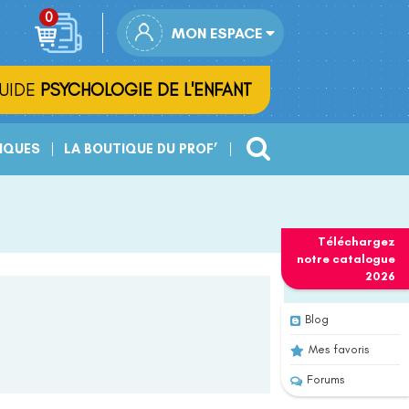
MON ESPACE
UIDE
PSYCHOLOGIE DE L'ENFANT
IQUES
LA BOUTIQUE DU PROF’
Téléchargez
notre
catalogue
2026
Blog
Mes favoris
Forums