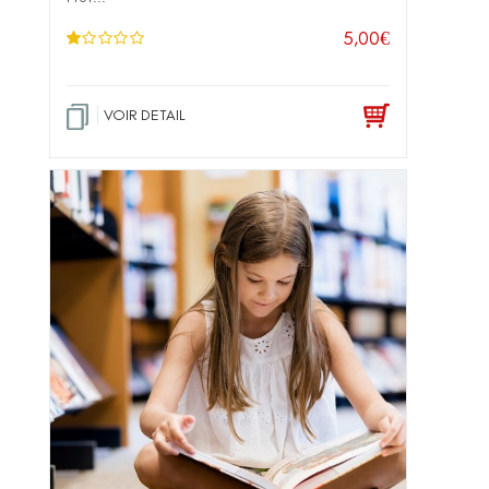
5,00
€
N
ot
e
1
.0
VOIR DETAIL
0
su
r 5