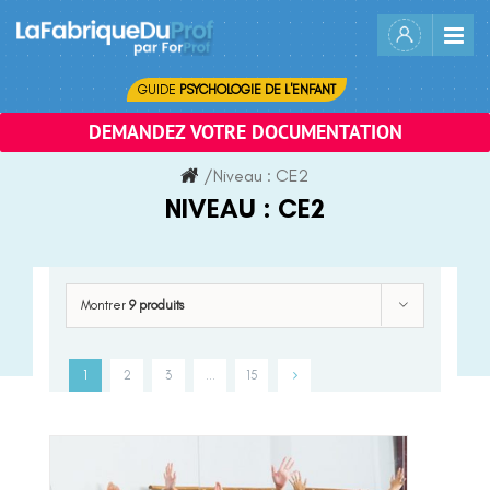
Skip
to
content
GUIDE
PSYCHOLOGIE DE L'ENFANT
DEMANDEZ VOTRE DOCUMENTATION
/
Niveau :
CE2
NIVEAU :
CE2
Montrer
9 produits
1
2
3
…
15