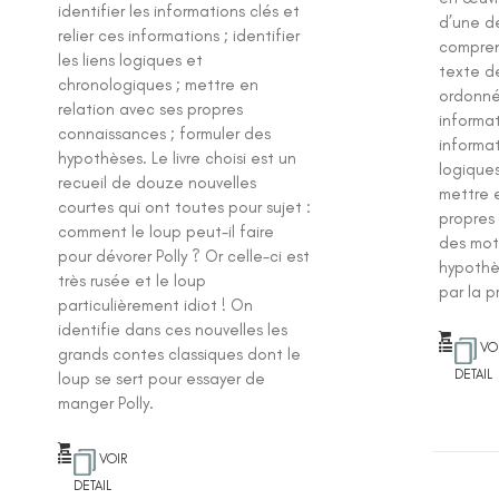
identifier les informations clés et
d’une d
relier ces informations ; identifier
comprend
les liens logiques et
texte d
chronologiques ; mettre en
ordonnée
relation avec ses propres
informat
connaissances ; formuler des
informati
hypothèses. Le livre choisi est un
logique
recueil de douze nouvelles
mettre 
courtes qui ont toutes pour sujet :
propres
comment le loup peut-il faire
des mot
pour dévorer Polly ? Or celle-ci est
hypothè
très rusée et le loup
par la p
particulièrement idiot ! On
identifie dans ces nouvelles les
VO
grands contes classiques dont le
DETAIL
loup se sert pour essayer de
manger Polly.
VOIR
DETAIL