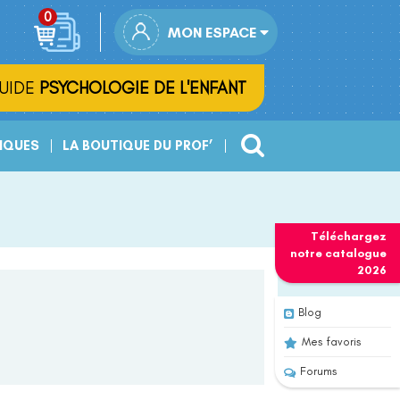
MON ESPACE
UIDE
PSYCHOLOGIE DE L'ENFANT
IQUES
LA BOUTIQUE DU PROF’
Téléchargez
notre
catalogue
2026
Blog
Mes favoris
Forums