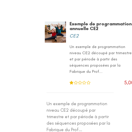
Exemple de programmation
annuelle CE2
CE2
Un exemple de programmation
niveau CE2 découpé par trimestre
et par période à partir des
séquences proposées par la
Fabrique du Prof...
5,0
N
ot
e
1
.0
Un exemple de programmation
0
su
niveau CE2 découpé par
r 5
trimestre et par période à partir
des séquences proposées par la
Fabrique du Prof...