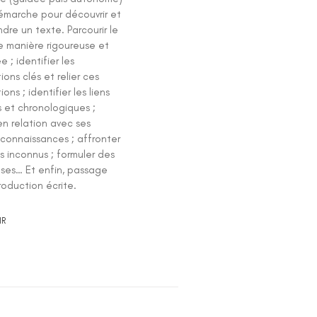
émarche pour découvrir et
re un texte. Parcourir le
e manière rigoureuse et
 ; identifier les
ions clés et relier ces
ons ; identifier les liens
s et chronologiques ;
en relation avec ses
 connaissances ; affronter
s inconnus ; formuler des
ses… Et enfin, passage
roduction écrite.
IR