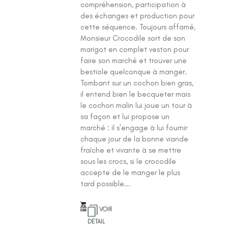
compréhension, participation à
des échanges et production pour
cette séquence. Toujours affamé,
Monsieur Crocodile sort de son
marigot en complet veston pour
faire son marché et trouver une
bestiole quelconque à manger.
Tombant sur un cochon bien gras,
il entend bien le becqueter mais
le cochon malin lui joue un tour à
sa façon et lui propose un
marché : il s’engage à lui fournir
chaque jour de la bonne viande
fraîche et vivante à se mettre
sous les crocs, si le crocodile
accepte de le manger le plus
tard possible...
VOIR
DETAIL