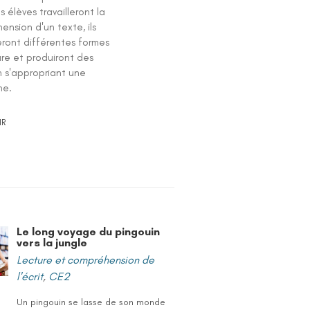
les élèves travailleront la
nsion d'un texte, ils
eront différentes formes
ure et produiront des
n s'appropriant une
he.
IR
Le long voyage du pingouin
vers la jungle
Lecture et compréhension de
l'écrit
,
CE2
Un pingouin se lasse de son monde