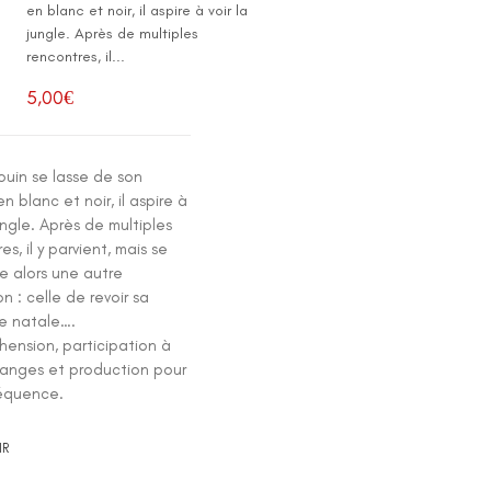
en blanc et noir, il aspire à voir la
jungle. Après de multiples
rencontres, il...
5,00
€
ouin se lasse de son
 blanc et noir, il aspire à
jungle. Après de multiples
es, il y parvient, mais se
e alors une autre
on : celle de revoir sa
e natale….
ension, participation à
anges et production pour
équence.
IR