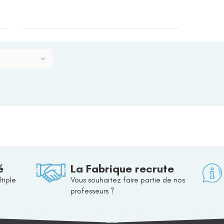
é
La Fabrique recrute
tiple
Vous souhaitez faire partie de nos
professeurs ?