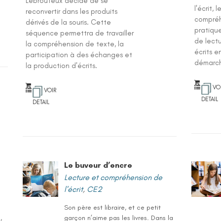
Lebrouteux décide de se
l'écrit, 
reconvertir dans les produits
compréhe
dérivés de la souris. Cette
pratiqu
séquence permettra de travailler
de lect
la compréhension de texte, la
écrits e
participation à des échanges et
démarc
la production d'écrits.
VO
VOIR
DETAIL
DETAIL
Le buveur d’encre
Lecture et compréhension de
l'écrit
,
CE2
Son père est libraire, et ce petit
,
garçon n’aime pas les livres. Dans la