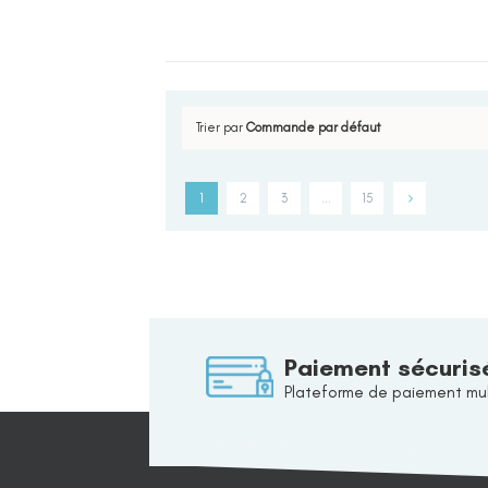
Trier par
Commande par défaut
1
2
3
…
15
Paiement sécuris
Plateforme de paiement mul