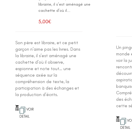
librairie, il s’est aménagé une
cachette d’où il...
5,00
€
Son père est libraire, et ce petit
Un ping
garçon n’aime pas les livres. Dans
monde en
la librairie, il s’est aménagé une
voir la 
cachette d’où il observe,
rencontr
espionne et note tout… une
découvr
séquence axée sur la
aspirati
compréhension de texte, la
banquis
participation à des échanges et
Compréh
la production d'écrits.
des éch
cette s
VOIR
DETAIL
VO
DETAIL