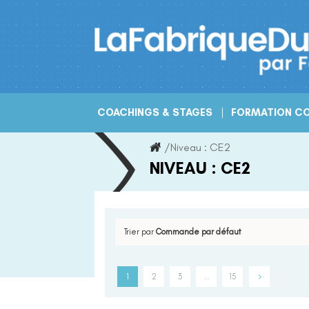
Skip
to
content
COACHINGS & STAGES
FORMATION CO
/
Niveau :
CE2
NIVEAU :
CE2
Trier par
Commande par défaut
1
2
3
…
15