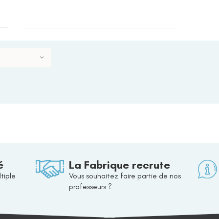
é
La Fabrique recrute
tiple
Vous souhaitez faire partie de nos
professeurs ?