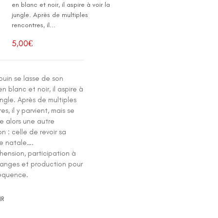
en blanc et noir, il aspire à voir la
jungle. Après de multiples
rencontres, il...
5,00
€
ouin se lasse de son
 blanc et noir, il aspire à
jungle. Après de multiples
es, il y parvient, mais se
e alors une autre
on : celle de revoir sa
e natale….
ension, participation à
anges et production pour
équence.
IR