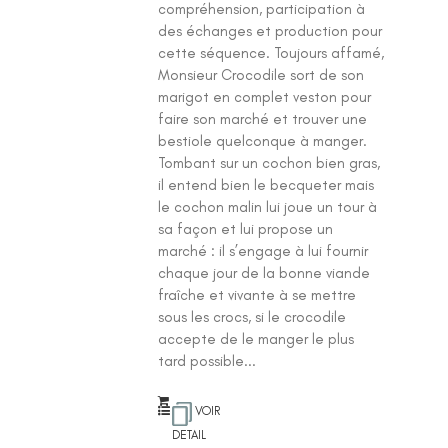
compréhension, participation à
des échanges et production pour
cette séquence. Toujours affamé,
Monsieur Crocodile sort de son
marigot en complet veston pour
faire son marché et trouver une
bestiole quelconque à manger.
Tombant sur un cochon bien gras,
il entend bien le becqueter mais
le cochon malin lui joue un tour à
sa façon et lui propose un
marché : il s’engage à lui fournir
chaque jour de la bonne viande
fraîche et vivante à se mettre
sous les crocs, si le crocodile
accepte de le manger le plus
tard possible...
VOIR
DETAIL