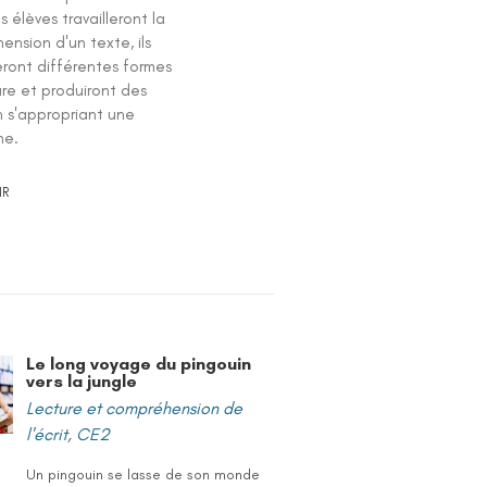
les élèves travailleront la
nsion d'un texte, ils
eront différentes formes
ure et produiront des
n s'appropriant une
he.
IR
Le long voyage du pingouin
vers la jungle
Lecture et compréhension de
l'écrit
,
CE2
Un pingouin se lasse de son monde