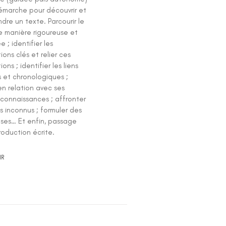
émarche pour découvrir et
re un texte. Parcourir le
e manière rigoureuse et
 ; identifier les
ions clés et relier ces
ons ; identifier les liens
s et chronologiques ;
en relation avec ses
 connaissances ; affronter
s inconnus ; formuler des
ses… Et enfin, passage
roduction écrite.
IR