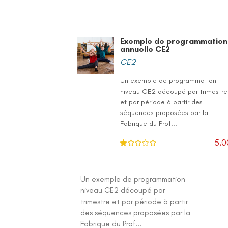
Exemple de programmation
annuelle CE2
CE2
Un exemple de programmation
niveau CE2 découpé par trimestre
et par période à partir des
séquences proposées par la
Fabrique du Prof...
5,0
N
ot
e
1
.0
Un exemple de programmation
0
su
niveau CE2 découpé par
r 5
trimestre et par période à partir
des séquences proposées par la
Fabrique du Prof...