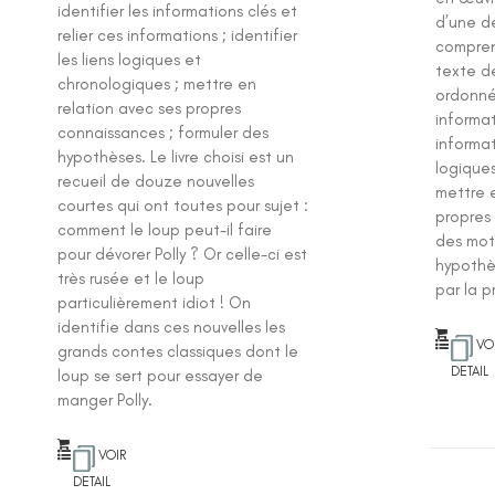
identifier les informations clés et
d’une d
relier ces informations ; identifier
comprend
les liens logiques et
texte d
chronologiques ; mettre en
ordonnée
relation avec ses propres
informat
connaissances ; formuler des
informati
hypothèses. Le livre choisi est un
logique
recueil de douze nouvelles
mettre 
courtes qui ont toutes pour sujet :
propres
comment le loup peut-il faire
des mot
pour dévorer Polly ? Or celle-ci est
hypothè
très rusée et le loup
par la p
particulièrement idiot ! On
identifie dans ces nouvelles les
VO
grands contes classiques dont le
DETAIL
loup se sert pour essayer de
manger Polly.
VOIR
DETAIL