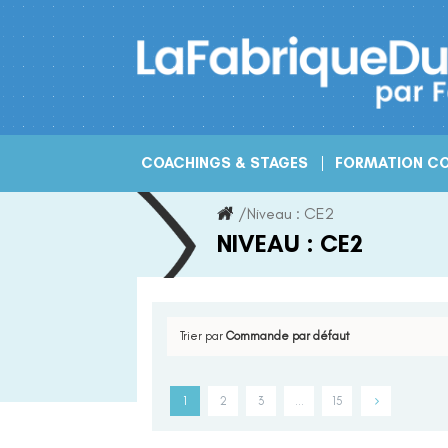
Skip
to
content
COACHINGS & STAGES
FORMATION CO
/
Niveau :
CE2
NIVEAU :
CE2
Trier par
Commande par défaut
1
2
3
…
15