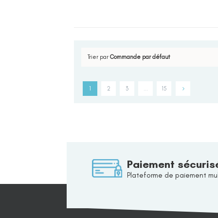
Trier par
Commande par défaut
1
2
3
…
15
Paiement sécuris
Plateforme de paiement mul