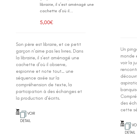
librairie, il s’est aménagé une
cachette d’où il...
5,00
€
Son père est libraire, et ce petit
Un ping
garçon n’aime pas les livres. Dans
monde en
la librairie, il s’est aménagé une
voir la 
cachette d’où il observe,
rencontr
espionne et note tout… une
découvr
séquence axée sur la
aspirati
compréhension de texte, la
banquis
participation à des échanges et
Compréh
la production d'écrits.
des éch
cette s
VOIR
DETAIL
VO
DETAIL