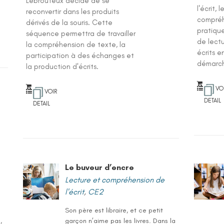
Lebrouteux décide de se
l'écrit, 
reconvertir dans les produits
compréhe
dérivés de la souris. Cette
pratiqu
séquence permettra de travailler
de lect
la compréhension de texte, la
écrits e
participation à des échanges et
démarc
la production d'écrits.
VO
VOIR
DETAIL
DETAIL
Le buveur d’encre
Lecture et compréhension de
l'écrit
,
CE2
Son père est libraire, et ce petit
,
garçon n’aime pas les livres. Dans la