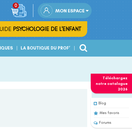
MON ESPACE
UIDE
PSYCHOLOGIE DE L'ENFANT
IQUES
LA BOUTIQUE DU PROF’
Téléchargez
notre
catalogue
2026
Blog
Mes favoris
Forums