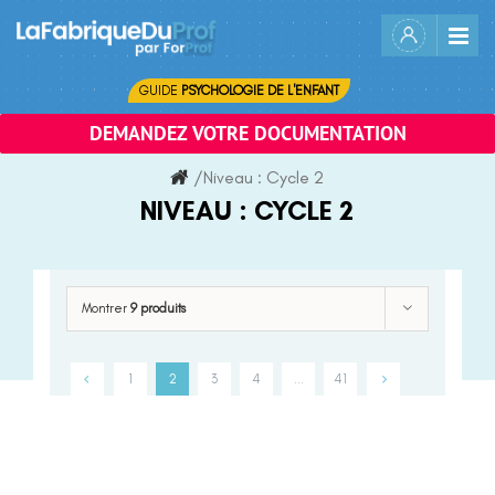
Skip
to
content
GUIDE
PSYCHOLOGIE DE L'ENFANT
DEMANDEZ VOTRE DOCUMENTATION
/
Niveau :
Cycle 2
NIVEAU :
CYCLE 2
Montrer
9 produits
1
2
3
4
…
41