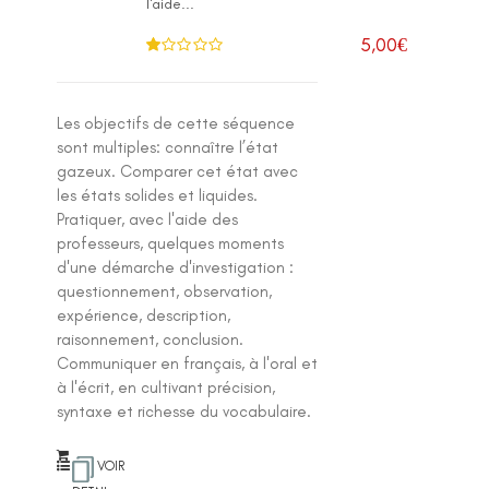
l'aide...
5,00
€
N
ot
e
1
.0
Les objectifs de cette séquence
0
su
sont multiples: connaître l’état
r 5
gazeux. Comparer cet état avec
les états solides et liquides.
Pratiquer, avec l'aide des
professeurs, quelques moments
d'une démarche d'investigation :
questionnement, observation,
expérience, description,
raisonnement, conclusion.
Communiquer en français, à l'oral et
à l'écrit, en cultivant précision,
syntaxe et richesse du vocabulaire.
VOIR