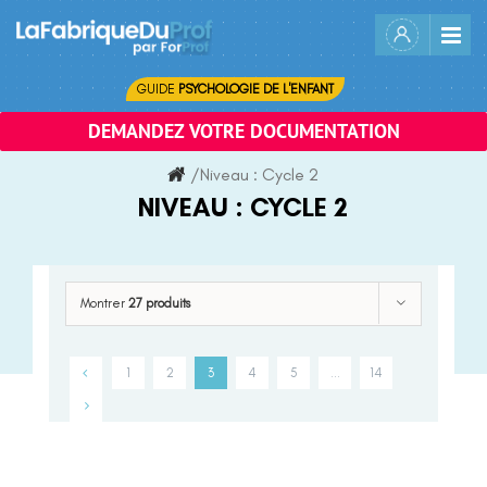
Skip
to
content
GUIDE
PSYCHOLOGIE DE L'ENFANT
DEMANDEZ VOTRE DOCUMENTATION
/
Niveau :
Cycle 2
NIVEAU :
CYCLE 2
Montrer
27 produits
1
2
3
4
5
…
14