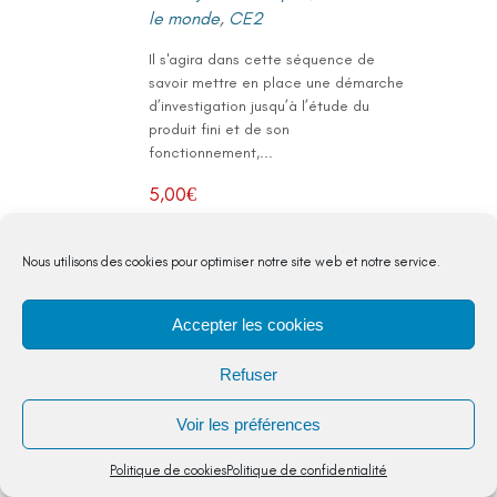
le monde
,
CE2
Il s'agira dans cette séquence de
savoir mettre en place une démarche
d’investigation jusqu’à l’étude du
produit fini et de son
fonctionnement,...
5,00
€
Nous utilisons des cookies pour optimiser notre site web et notre service.
Il s'agira dans cette séquence de
savoir mettre en place une
démarche d’investigation jusqu’à
Accepter les cookies
l’étude du produit fini et de son
fonctionnement, comprendre le
Refuser
fonctionnement et les relations
dans un montage avec des
Voir les préférences
engrenages, réaliser des objets
techniques en suivant un schéma
Politique de cookies
Politique de confidentialité
de montage.