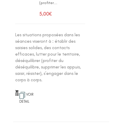
(profiter...
5,00
€
Les situations proposées dans les
séances viseront à : établir des
saisies solides, des contacts
efficaces, lutter pour le territoire,
déséquilibrer (profiter du
déséquilibre, supprimer les appuis,
saisir, résister), s’engager dans le
corps à corps.
VOIR
DETAIL