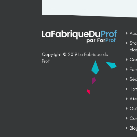
Acc
Sta
cla
Copyright © 2019
La Fabrique du
Coa
Prof
For
Séq
Hot
Ate
Qui
Co
Blo