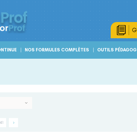
G
NTINUE
NOS FORMULES COMPLÈTES
OUTILS PÉDAGOG
41