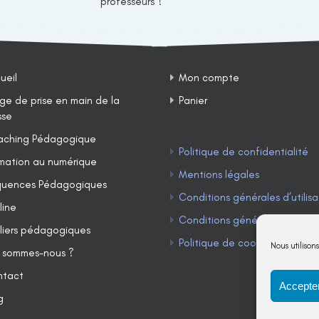
professeurs ?
ueil
Mon compte
ge de prise en main de la
Panier
sse
ching Pédagogique
Politique de confidentialité
mation au numérique
Mentions légales
uences Pédagogiques
Conditions générales d’utilisa
line
Conditions générales de ven
liers pédagogiques
Politique de cookies (UE)
Nous utilison
 sommes-nous ?
ntact
Accepter
g