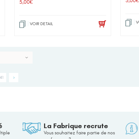
5,00
€
5,00
€
V
VOIR DETAIL
41
é
La Fabrique recrute
tiple
Vous souhaitez faire partie de nos