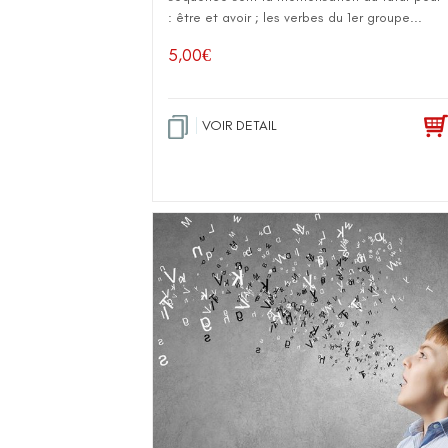
: être et avoir ; les verbes du 1er groupe...
5,00
€
VOIR DETAIL