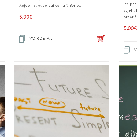
les pri
Adjectifs, avec qui es-tu ? Boîte...
sujet ;
5,00
€
proprié
5,00
€
VOIR DETAIL
V