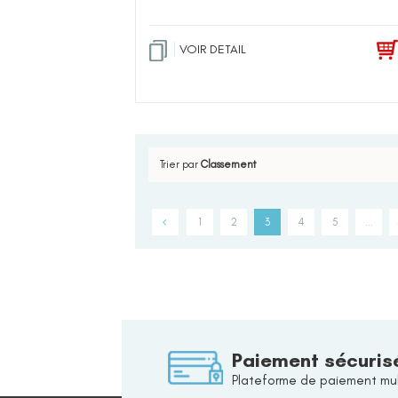
VOIR DETAIL
Trier par
Classement
1
2
3
4
5
…
Paiement sécuris
Plateforme de paiement mul