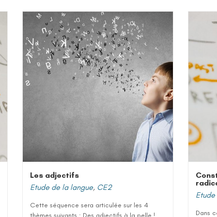
Les adjectifs
Const
radic
Etude de la langue
,
CE2
Etude 
Cette séquence sera articulée sur les 4
Dans ce
thèmes suivants : Des adjectifs à la pelle !