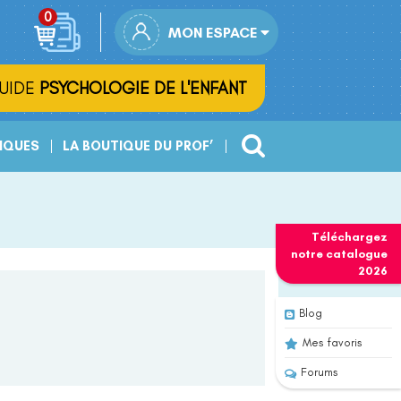
MON ESPACE
UIDE
PSYCHOLOGIE DE L'ENFANT
IQUES
LA BOUTIQUE DU PROF’
Téléchargez
notre
catalogue
2026
Blog
Mes favoris
Forums