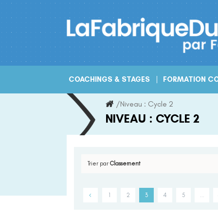
Skip
to
content
COACHINGS & STAGES
FORMATION CO
/
Niveau :
Cycle 2
NIVEAU :
CYCLE 2
Trier par
Classement
1
2
3
4
5
…