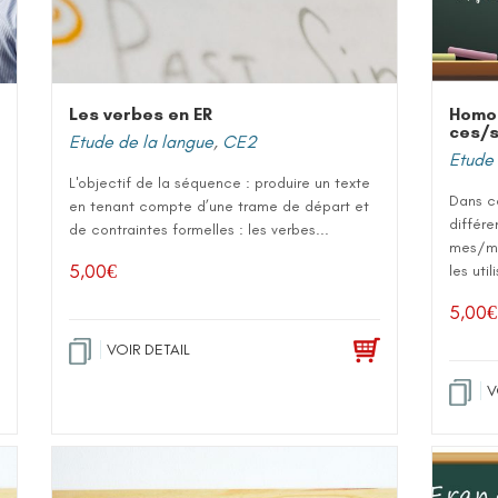
Les verbes en ER
Homop
ces/s
Etude de la langue
,
CE2
Etude 
L'objectif de la séquence : produire un texte
Dans ce
en tenant compte d’une trame de départ et
différ
de contraintes formelles : les verbes...
mes/mai
5,00
€
les utili
5,00
€
VOIR DETAIL
V