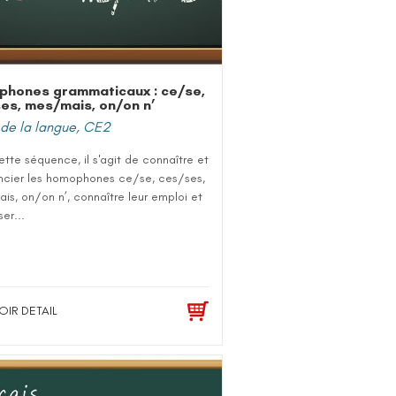
hones grammaticaux : ce/se,
es, mes/mais, on/on n’
de la langue
,
CE2
tte séquence, il s'agit de connaître et
encier les homophones ce/se, ces/ses,
s, on/on n’, connaître leur emploi et
ser...
OIR DETAIL