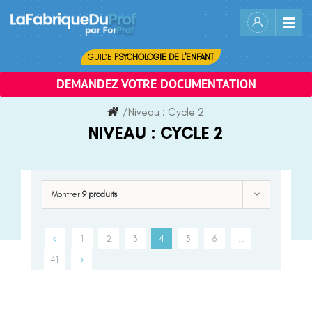
Skip
to
content
GUIDE
PSYCHOLOGIE DE L'ENFANT
DEMANDEZ VOTRE DOCUMENTATION
/
Niveau :
Cycle 2
NIVEAU :
CYCLE 2
Montrer
9 produits
1
2
3
4
5
6
…
41