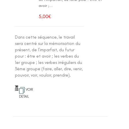
avoir ;...
5,00
€
Dans cette séquence, le travail
sera centré sur la mémorisation du
présent, de l’imparfait, du futur
pour : être et avoir ; les verbes du
1er groupe ; les verbes irréguliers du
3ème groupe (faire, aller, dire, venir,
pouvoir, voir, vouloir, prendre).
VOIR
DETAIL