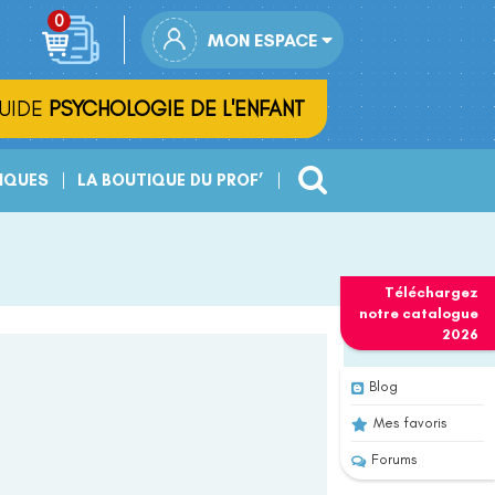
MON ESPACE
UIDE
PSYCHOLOGIE DE L'ENFANT
IQUES
LA BOUTIQUE DU PROF’
Téléchargez
notre
catalogue
2026
Blog
Mes favoris
Forums