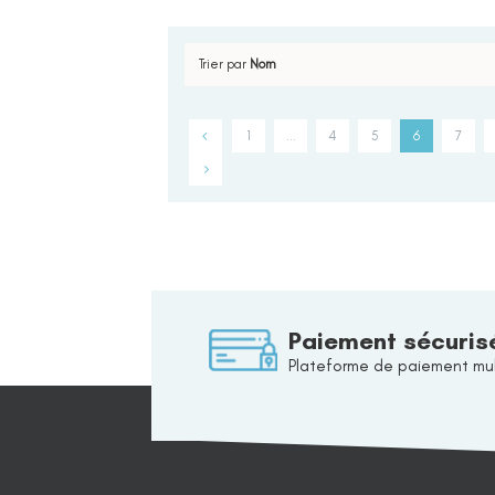
Trier par
Nom
1
…
4
5
6
7
Paiement sécuris
Plateforme de paiement mul