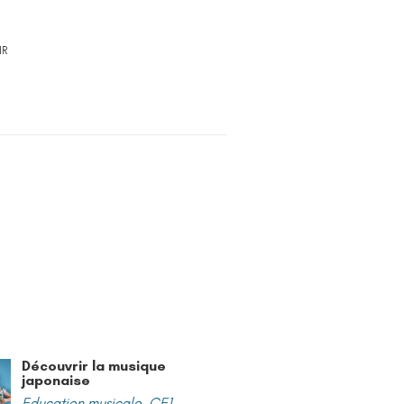
IR
Découvrir la musique
japonaise
Education musicale
,
CE1