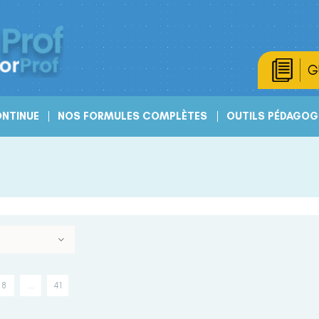
G
NTINUE
NOS FORMULES COMPLÈTES
OUTILS PÉDAGOG
8
…
41