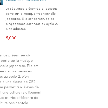
La séquence présentée ci-dessous
porte sur la musique traditionnelle
japonaise. Elle est constituée de
cinq séances destinées au cycle 2,
bien adaptée...
5,00
€
ence présentée ci-
 porte sur la musique
nnelle japonaise. Elle est
uée de cinq séances
s au cycle 2, bien
 à une classe de CE2.
e permet aux élèves de
r une culture relativement
e et très différente de
ulture occidentale.