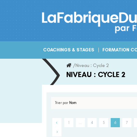
Skip
to
content
COACHINGS & STAGES
FORMATION CO
/
Niveau :
Cycle 2
NIVEAU :
CYCLE 2
Trier par
Nom
1
…
4
5
6
7