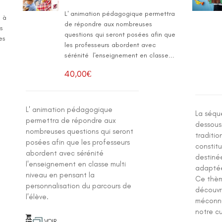
L' animation pédagogique permettra
s à
de répondre aux nombreuses
es
questions qui seront posées afin que
es
les professeurs abordent avec
sérénité l'enseignement en classe...
40,00
€
L' animation pédagogique
La séqu
permettra de répondre aux
dessous
nombreuses questions qui seront
traditio
posées afin que les professeurs
constit
abordent avec sérénité
destinée
l'enseignement en classe multi
adaptée
niveau en pensant la
Ce thèm
personnalisation du parcours de
découvri
l'élève.
méconnu
notre c
VOIR