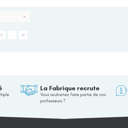
8
…
41
é
La Fabrique recrute
tiple
Vous souhaitez faire partie de nos
professeurs ?