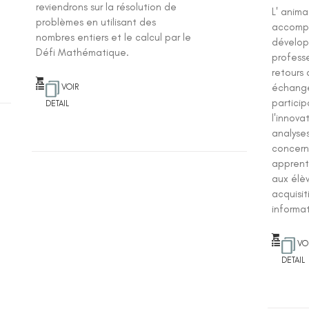
reviendrons sur la résolution de
L' anim
problèmes en utilisant des
accompa
nombres entiers et le calcul par le
dévelop
Défi Mathématique.
professe
retours 
échange
VOIR
particip
DETAIL
l'innov
analyse
concern
apprent
aux élèv
acquisit
informat
VO
DETAIL