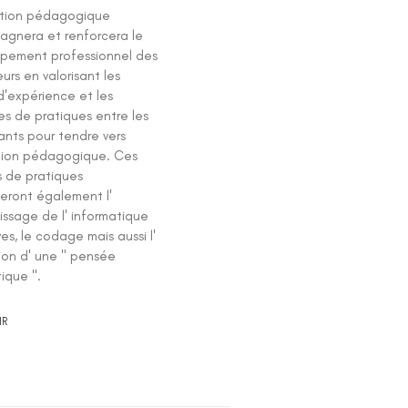
ation pédagogique
gnera et renforcera le
pement professionnel des
urs en valorisant les
d'expérience et les
s de pratiques entre les
ants pour tendre vers
ation pédagogique. Ces
s de pratiques
eront également l'
issage de l' informatique
es, le codage mais aussi l'
ion d' une " pensée
ique ".
IR