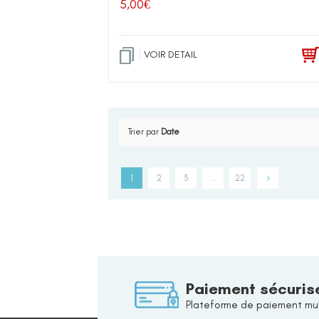
5,00
€
VOIR DETAIL
Trier par
Date
1
2
3
…
22
Paiement sécuris
Plateforme de paiement mul