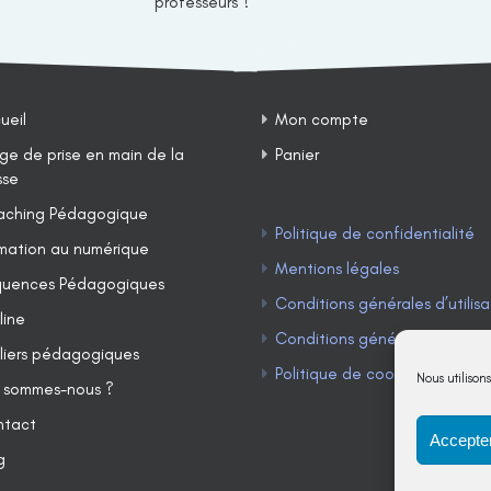
professeurs ?
ueil
Mon compte
ge de prise en main de la
Panier
sse
ching Pédagogique
Politique de confidentialité
mation au numérique
Mentions légales
uences Pédagogiques
Conditions générales d’utilisa
line
Conditions générales de ven
liers pédagogiques
Politique de cookies (UE)
Nous utilison
 sommes-nous ?
ntact
Accepter
g