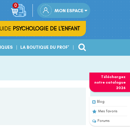
MON ESPACE
UIDE
PSYCHOLOGIE DE L'ENFANT
IQUES
LA BOUTIQUE DU PROF’
Téléchargez
notre
catalogue
2026
Blog
Mes favoris
Forums