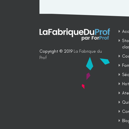
Acc
Sta
cla
Copyright © 2019
La Fabrique du
Coa
Prof
For
Séq
Hot
Ate
Qui
Co
Blo