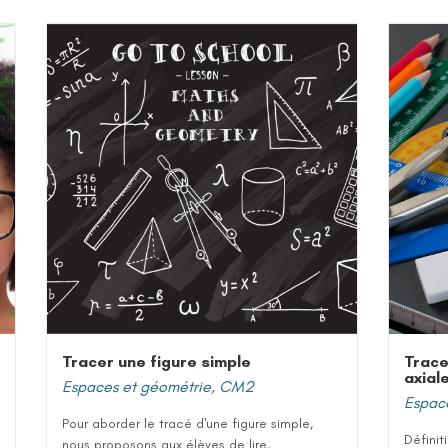
Tracer une figure simple
Trace
axial
Espaces et géométrie
,
CM2
Espac
Pour aborder le tracé d'une figure simple,
Définit
nous proposons aux élèves de lire,