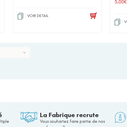
5,00
€
VOIR DETAIL
V
é
La Fabrique recrute
tiple
Vous souhaitez faire partie de nos