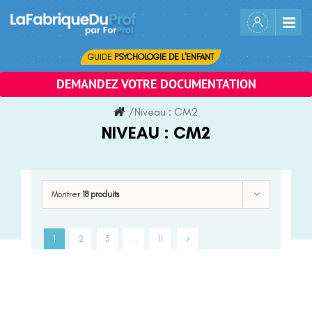
Skip
to
content
GUIDE
PSYCHOLOGIE DE L'ENFANT
DEMANDEZ VOTRE DOCUMENTATION
/
Niveau :
CM2
NIVEAU :
CM2
Montrer
18 produits
1
2
3
…
11