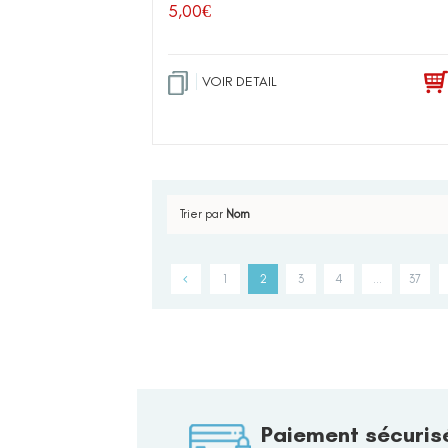
5,00
€
VOIR DETAIL
Trier par
Nom
1
2
3
4
…
37
Paiement sécuris