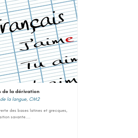
 de la dérivation
de la langue
,
CM2
erte des bases latines et grecques,
tion savante....