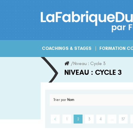
Skip
to
content
COACHINGS & STAGES
FORMATION CO
/
Niveau :
Cycle 3
NIVEAU :
CYCLE 3
Trier par
Nom
1
2
3
4
…
37