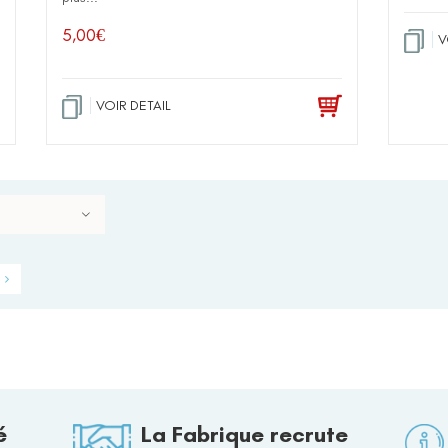
5,00
€
V
VOIR DETAIL
é
La Fabrique recrute