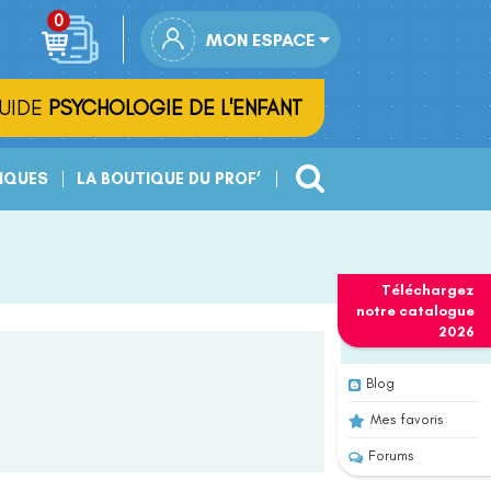
MON ESPACE
UIDE
PSYCHOLOGIE DE L'ENFANT
IQUES
LA BOUTIQUE DU PROF’
Téléchargez
notre
catalogue
2026
Blog
Mes favoris
Forums