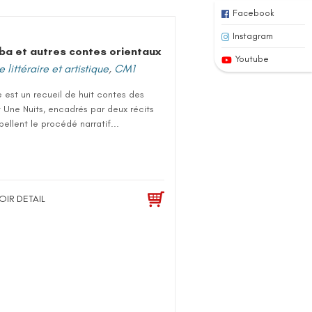
Facebook
Instagram
aba et autres contes orientaux
Youtube
 littéraire et artistique
,
CM1
e est un recueil de huit contes des
t Une Nuits, encadrés par deux récits
pellent le procédé narratif...
OIR DETAIL