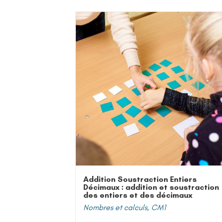
Addition Soustraction Entiers
Décimaux : addition et soustraction
des entiers et des décimaux
Nombres et calculs
,
CM1