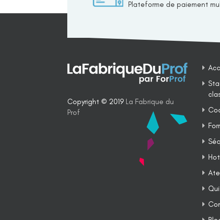
Plateforme de paiement mul
Acc
Sta
cla
Copyright © 2019
La Fabrique du
Coa
Prof
For
Séq
Hot
Ate
Qui
Co