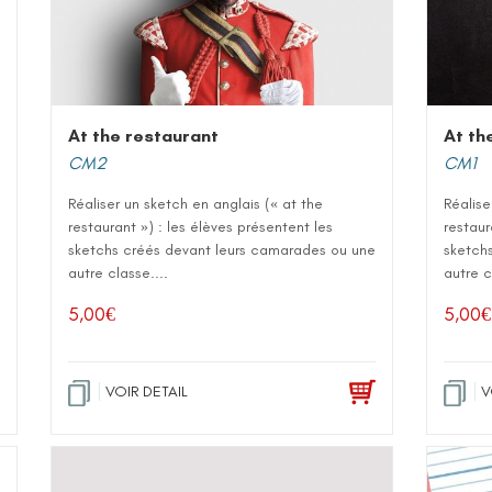
At the restaurant
At th
CM2
CM1
Réaliser un sketch en anglais (« at the
Réalise
restaurant ») : les élèves présentent les
restaur
sketchs créés devant leurs camarades ou une
sketch
autre classe....
autre c
5,00
€
5,00
€
VOIR DETAIL
V