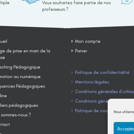
tiple
Vous souhaitez faire partie de nos
professeurs ?
ueil
Mon compte
ge de prise en main de la
Panier
sse
ching Pédagogique
Politique de confidentialité
mation au numérique
Mentions légales
uences Pédagogiques
Conditions générales d’utilisa
line
Conditions générales de ven
liers pédagogiques
Politique de cookies (UE)
Nous utilison
 sommes-nous ?
ntact
Accepter