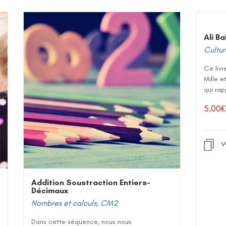
Ali B
Culture
Ce livr
Mille e
qui rap
5,00
€
V
Addition Soustraction Entiers-
Décimaux
Nombres et calculs
,
CM2
Dans cette séquence, nous nous