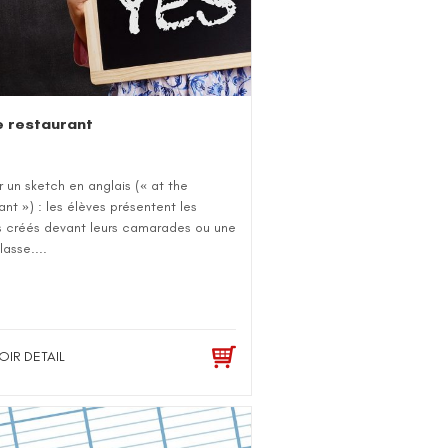
e restaurant
r un sketch en anglais (« at the
ant ») : les élèves présentent les
s créés devant leurs camarades ou une
lasse....
OIR DETAIL