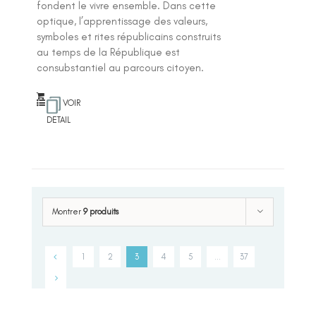
fondent le vivre ensemble. Dans cette
optique, l’apprentissage des valeurs,
symboles et rites républicains construits
au temps de la République est
consubstantiel au parcours citoyen.
VOIR
DETAIL
Montrer
9 produits
1
2
3
4
5
…
37