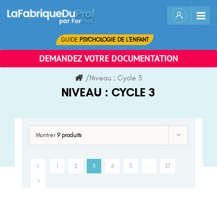
Skip
to
content
GUIDE
PSYCHOLOGIE DE L'ENFANT
DEMANDEZ VOTRE DOCUMENTATION
/
Niveau :
Cycle 3
NIVEAU :
CYCLE 3
Montrer
9 produits
1
2
3
4
5
…
37