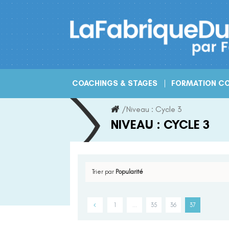
Skip
to
content
COACHINGS & STAGES
FORMATION CO
/
Niveau :
Cycle 3
NIVEAU :
CYCLE 3
Trier par
Popularité
1
…
35
36
37