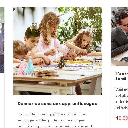
L’ent
famil
L'anima
collabo
entreti
Donner du sens aux apprentissages
réflexi
L' animation pédagogique suscitera des
40,0
échanges sur les pratiques de chaque
participant pour donner envie aux élèves d'