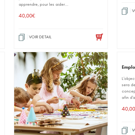
apprendre, pour les aider...
V
40,00
€
VOIR DETAIL
Emplo
L'obje
sera d
concep
afin d'
40,0
V