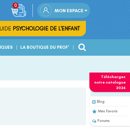
MON ESPACE
UIDE
PSYCHOLOGIE DE L'ENFANT
IQUES
LA BOUTIQUE DU PROF’
Téléchargez
notre
catalogue
2026
Blog
Mes favoris
Forums