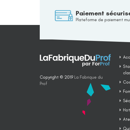
Paiement sécuris
Plateforme de paiement mul
Acc
Sta
cla
Copyright © 2019
La Fabrique du
Coa
Prof
For
Séq
Hot
Ate
Qui