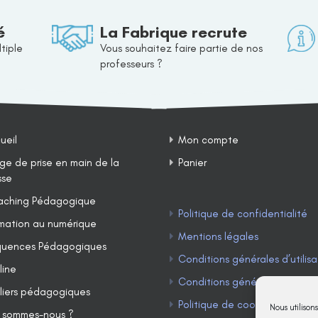
é
La Fabrique recrute
tiple
Vous souhaitez faire partie de nos
professeurs ?
ueil
Mon compte
ge de prise en main de la
Panier
sse
ching Pédagogique
Politique de confidentialité
mation au numérique
Mentions légales
uences Pédagogiques
Conditions générales d’utilisa
line
Conditions générales de ven
liers pédagogiques
Politique de cookies (UE)
Nous utilison
 sommes-nous ?