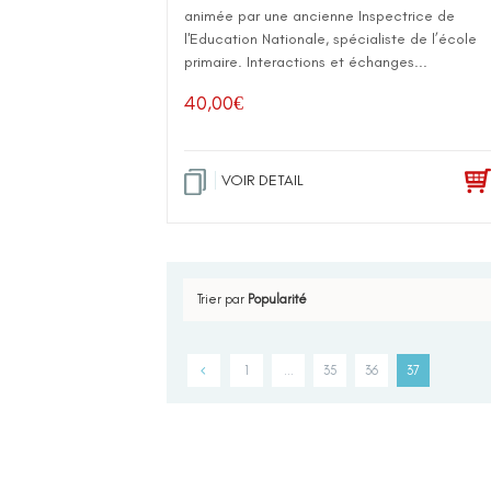
animée par une ancienne Inspectrice de
l'Education Nationale, spécialiste de l’école
primaire. Interactions et échanges...
40,00
€
VOIR DETAIL
Trier par
Popularité
1
…
35
36
37