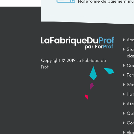
Plateforme de paiement mul
Acc
Sta
cla
Copyright © 2019
La Fabrique du
Coa
Prof
For
Séq
Hot
Ate
Qui
Co
Blo