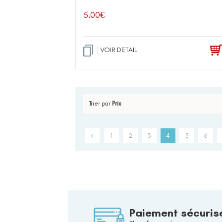
5,00
€
VOIR DETAIL
Trier par
Prix
1
2
3
4
5
6
Paiement sécuris