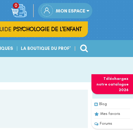
MON ESPACE
UIDE
PSYCHOLOGIE DE L'ENFANT
IQUES
LA BOUTIQUE DU PROF’
Téléchargez
notre
catalogue
2026
Blog
Mes favoris
Forums