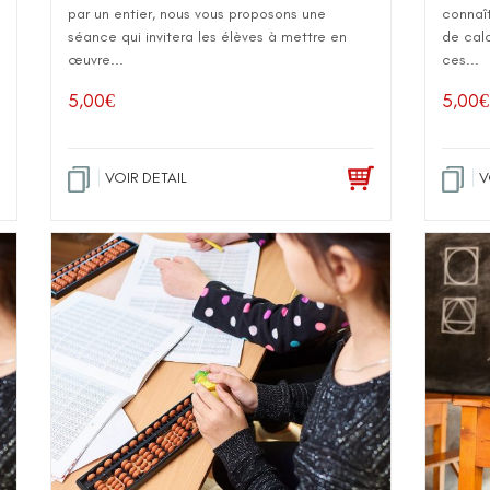
par un entier, nous vous proposons une
connaî
séance qui invitera les élèves à mettre en
de calc
œuvre...
ces...
5,00
€
5,00
€
VOIR DETAIL
V