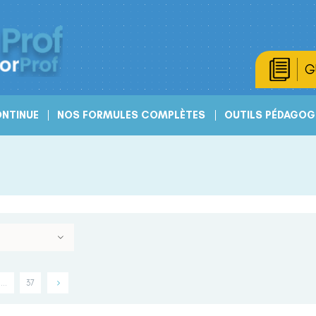
G
NTINUE
NOS FORMULES COMPLÈTES
OUTILS PÉDAGOG
…
37