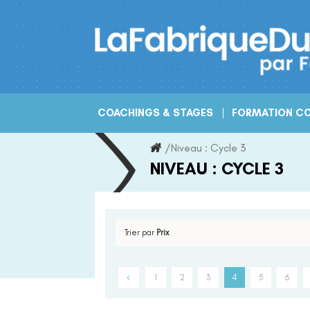
Skip
to
content
COACHINGS & STAGES
FORMATION CO
/
Niveau :
Cycle 3
NIVEAU :
CYCLE 3
Trier par
Prix
1
2
3
4
5
6