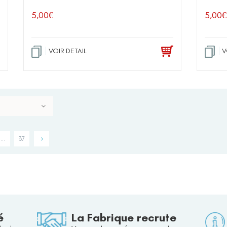
5,00
€
5,00
€
VOIR DETAIL
V
…
37
é
La Fabrique recrute