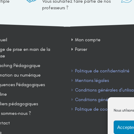
tiple
Vous souhaitez faire partie de nos
professeurs ?
ueil
Mon compte
ge de prise en main de la
Panier
sse
ching Pédagogique
Politique de confidentialité
mation au numérique
Mentions légales
uences Pédagogiques
Conditions générales d’utilisa
line
Conditions générales de ven
liers pédagogiques
Politique de cookies (UE)
Nous utilison
 sommes-nous ?
ntact
Accepter
g