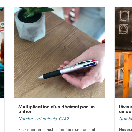
Multiplication d’un décimal par un
Divis
entier
un dé
Nombres et calculs
,
CM2
Nombre
Pour aborder la multiplication d'un décimal
Plusieu