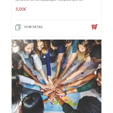
5,00
€
VOIR DETAIL