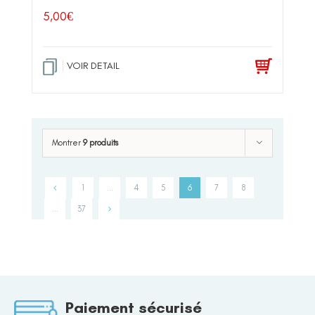
5,00
€
VOIR DETAIL
Montrer
9 produits
1
…
4
5
6
7
8
…
37
Paiement sécurisé