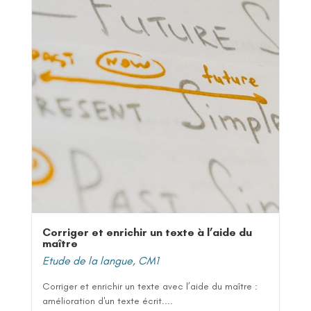
Corriger et enrichir un texte à l’aide du
maître
Etude de la langue
,
CM1
Corriger et enrichir un texte avec l’aide du maître :
amélioration d'un texte écrit....