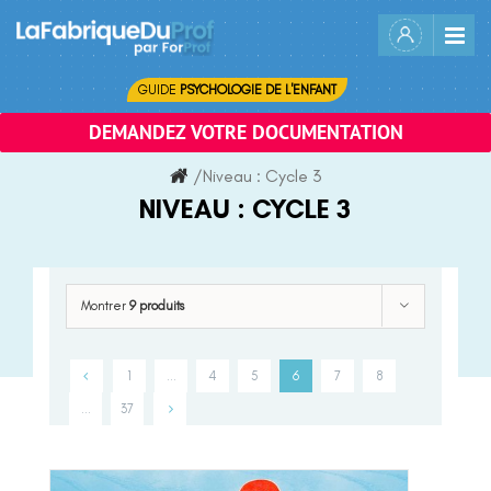
Skip
to
content
GUIDE
PSYCHOLOGIE DE L'ENFANT
DEMANDEZ VOTRE DOCUMENTATION
/
Niveau :
Cycle 3
NIVEAU :
CYCLE 3
Montrer
9 produits
1
…
4
5
6
7
8
…
37