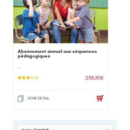
Abonnement annuel aux séquences
pédagogiques
...
238,80
€
Note
3.
00
sur 5
VOIR DETAIL
Montrer
9 produits