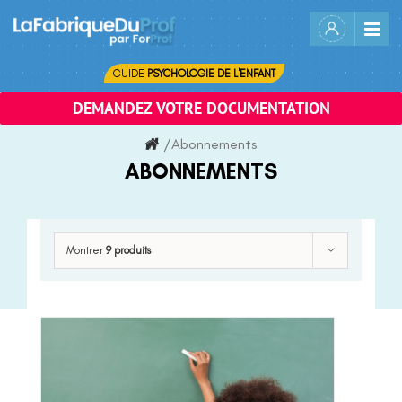
Skip
to
content
GUIDE
PSYCHOLOGIE DE L'ENFANT
DEMANDEZ VOTRE DOCUMENTATION
/
Abonnements
ABONNEMENTS
Montrer
9 produits