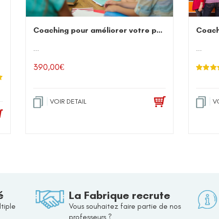
Coaching pour améliorer votre posture orale
Coach
...
...
390,00
€
Note
5.0
5
r
VOIR DETAIL
V
é
La Fabrique recrute
tiple
Vous souhaitez faire partie de nos
professeurs ?