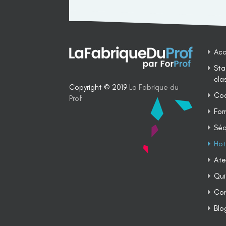
Acc
Sta
cla
Copyright © 2019
La Fabrique du
Coa
Prof
For
Séq
Hot
Ate
Qui
Co
Blo