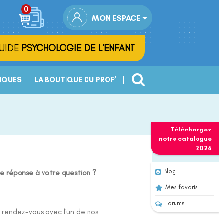
MON ESPACE
UIDE
PSYCHOLOGIE DE L'ENFANT
IQUES
LA BOUTIQUE DU PROF’
Téléchargez
notre
catalogue
2026
Blog
de réponse à votre question ?
Mes favoris
Forums
 rendez-vous avec l’un de nos