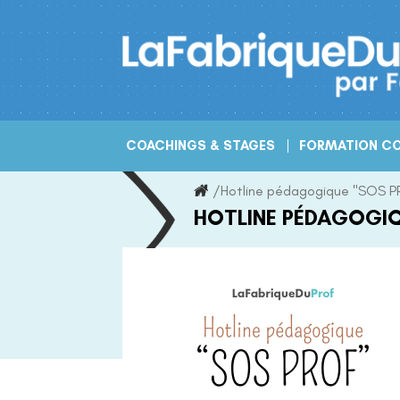
Skip
to
content
COACHINGS & STAGES
FORMATION CO
/
Hotline pédagogique "SOS 
HOTLINE PÉDAGOGIQ