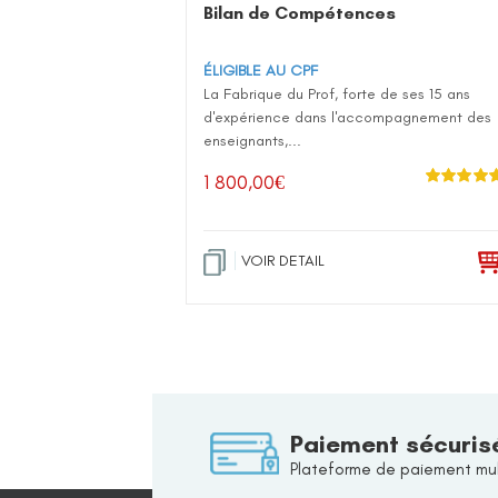
Bilan de Compétences
ÉLIGIBLE AU CPF
La Fabrique du Prof, forte de ses 15 ans
d'expérience dans l'accompagnement des
enseignants,...
1 800,00
€
Note
5.00
su
5
VOIR DETAIL
Paiement sécuris
Plateforme de paiement mul