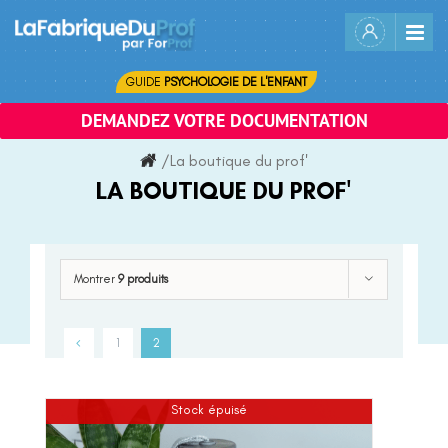
Skip
to
content
GUIDE
PSYCHOLOGIE DE L'ENFANT
DEMANDEZ VOTRE DOCUMENTATION
/
La boutique du prof'
LA BOUTIQUE DU PROF'
Montrer
9 produits
1
2
Stock épuisé