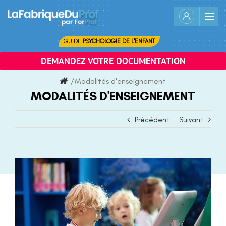
Skip
to
content
GUIDE
PSYCHOLOGIE DE L'ENFANT
DEMANDEZ VOTRE DOCUMENTATION
/
Modalités d'enseignement
MODALITÉS D'ENSEIGNEMENT
Précédent
Suivant
Voir
l'image
agrandie