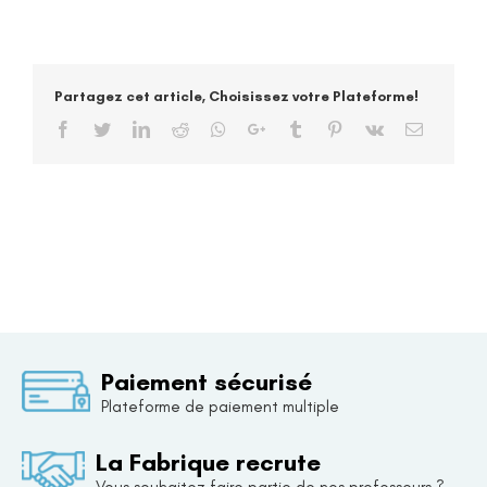
Modalités
d’enseignement
Partagez cet article, Choisissez votre Plateforme!
Facebook
Twitter
LinkedIn
Reddit
Whatsapp
Google+
Tumblr
Pinterest
Vk
Email
Paiement sécurisé
Plateforme de paiement multiple
La Fabrique recrute