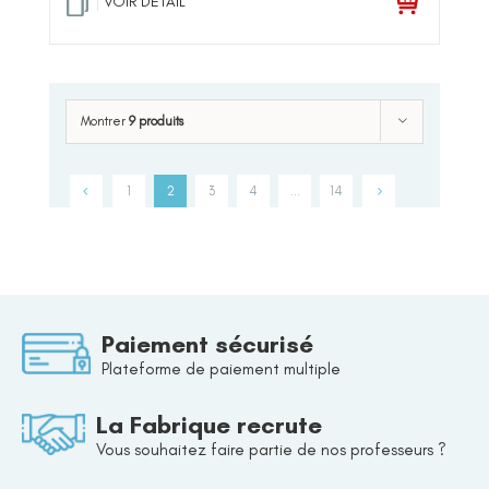
VOIR DETAIL
Montrer
9 produits
1
2
3
4
…
14
Paiement sécurisé
Plateforme de paiement multiple
La Fabrique recrute
Vous souhaitez faire partie de nos professeurs ?