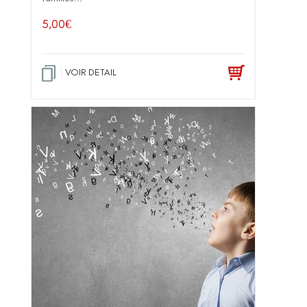
5,00
€
VOIR DETAIL