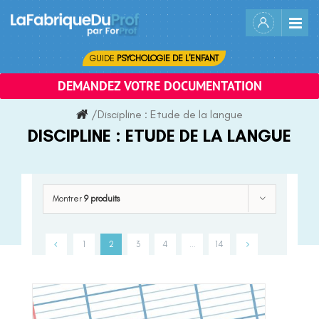
Skip
to
content
GUIDE
PSYCHOLOGIE DE L'ENFANT
DEMANDEZ VOTRE DOCUMENTATION
/
Discipline :
Etude de la langue
DISCIPLINE :
ETUDE DE LA LANGUE
Montrer
9 produits
1
2
3
4
…
14