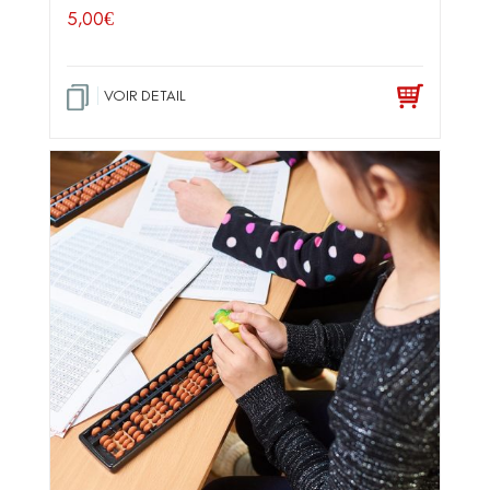
5,00
€
VOIR DETAIL