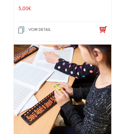
5,00
€
VOIR DETAIL