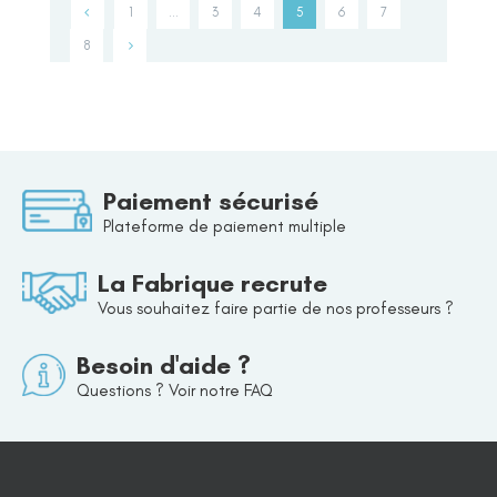
1
…
3
4
5
6
7
8
Paiement sécurisé
Plateforme de paiement multiple
La Fabrique recrute
Vous souhaitez faire partie de nos professeurs ?
Besoin d'aide ?
Questions ? Voir notre FAQ