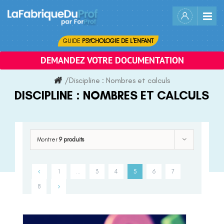
Skip
to
content
GUIDE
PSYCHOLOGIE DE L'ENFANT
DEMANDEZ VOTRE DOCUMENTATION
/
Discipline :
Nombres et calculs
DISCIPLINE :
NOMBRES ET CALCULS
Montrer
9 produits
1
…
3
4
5
6
7
8