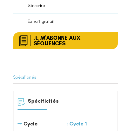
d'arts
S'inscrire
plastiques
Extrait gratuit
JE
M'ABONNE AUX
SÉQUENCES
Spécificités
Spécificités
Cycle
Cycle 1