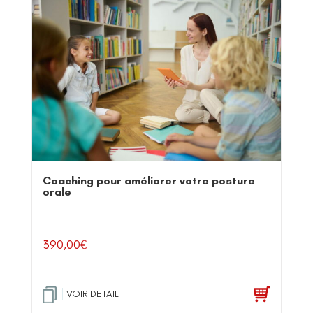
Coaching pour améliorer votre posture
orale
...
390,00
€
VOIR DETAIL