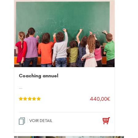
Coaching annuel
...
440,00
€
Note
5.00
sur
5
VOIR DETAIL