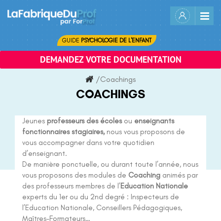
Skip
to
content
GUIDE
PSYCHOLOGIE DE L'ENFANT
DEMANDEZ VOTRE DOCUMENTATION
/
Coachings
COACHINGS
Jeunes
professeurs des écoles
ou
enseignants
fonctionnaires stagiaires,
nous vous proposons de
vous accompagner dans votre quotidien
d’enseignant.
De manière ponctuelle, ou durant toute l’année, nous
vous proposons des modules de
Coaching
animés par
des professeurs membres de l’
Education Nationale
experts du 1er ou du 2nd degré : Inspecteurs de
l’Education Nationale, Conseillers Pédagogiques,
Maîtres-Formateurs…