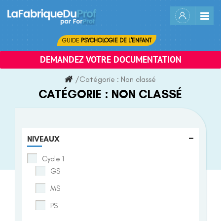
Skip
to
content
GUIDE
PSYCHOLOGIE DE L'ENFANT
DEMANDEZ VOTRE DOCUMENTATION
/
Catégorie :
Non classé
CATÉGORIE :
NON CLASSÉ
-
NIVEAUX
Cycle 1
GS
MS
PS