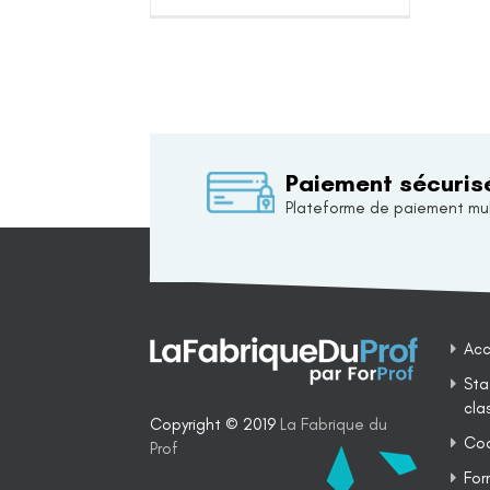
Paiement sécuris
Plateforme de paiement mul
Acc
Sta
cla
Copyright © 2019
La Fabrique du
Coa
Prof
For