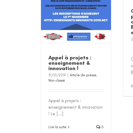
2
Appel à projets :
enseignement &
innovation !
B
31/10/2019
|
Article de presse
,
Non classé
L
Appel à projets :
enseignement & innovation
! Le [...]
Lire la suite
0