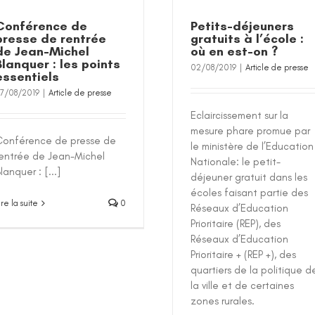
Conférence de
Petits-déjeuners
presse de rentrée
gratuits à l’école :
de Jean-Michel
où en est-on ?
Blanquer : les points
02/08/2019
|
Article de presse
essentiels
7/08/2019
|
Article de presse
Eclaircissement sur la
mesure phare promue par
Conférence de presse de
le ministère de l’Education
rentrée de Jean-Michel
Nationale: le petit-
lanquer : [...]
déjeuner gratuit dans les
écoles faisant partie des
ire la suite
0
Réseaux d’Education
Prioritaire (REP), des
Réseaux d’Education
Prioritaire + (REP +), des
quartiers de la politique d
la ville et de certaines
zones rurales.