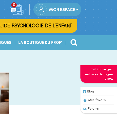
MON ESPACE
UIDE
PSYCHOLOGIE DE L'ENFANT
IQUES
LA BOUTIQUE DU PROF’
Téléchargez
notre
catalogue
2026
Blog
Mes favoris
Forums