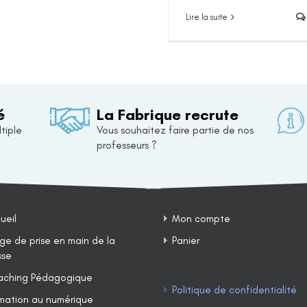
Lire la suite
é
La Fabrique recrute
tiple
Vous souhaitez faire partie de nos
professeurs ?
ueil
Mon compte
ge de prise en main de la
Panier
sse
ching Pédagogique
Politique de confidentialité
mation au numérique