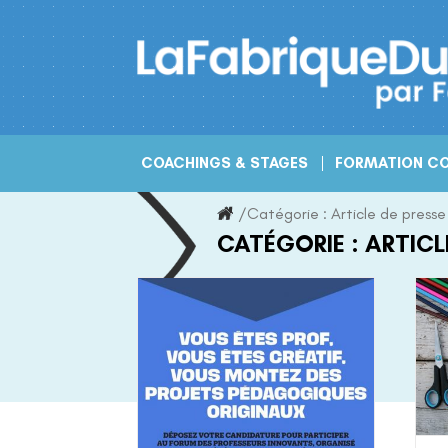
Skip
to
content
COACHINGS & STAGES
FORMATION CO
/
Catégorie :
Article de presse
CATÉGORIE :
ARTICL